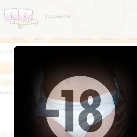
312 connectés
Accueil
Images
Forums
Lecture
Shopping
Anno
Accueil
>
Images
>
PHOTOMONTAGES
>
Textes
Images
Meilleures des 90 jours
Meilleure
Rechercher
Vous souhaitez exposer vos images sur ABKingdom ?
Commencez ici
COUCHES