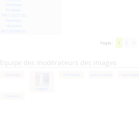
Hommes
Produits
PIPI CULOTTES
Femmes
Hommes
INCLASSABLES
1
2
3
Pages :
Equipe des modérateurs des images
AlexAegis
Emeraldia
joyeuxcookie
lesurveyan
bogatyr
Tolerare