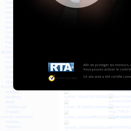
Page
Femmes
Femmes séries et rafales
Femmes vintage
Hommes séries et rafales
Hommes
Mixte
Commercial
Magazines Livres
Publicités
Produits
REGRESSION AGEPLAYER
Femmes
Hommes
Afin de protéger les mineurs, 
Mixte
Vous pouvez activer le contrôl
Commercial
Ce site web a été certifié co
Produits
Vêtements
PLASTIQUE LATEX
Femmes
Hommes
Mixte
Commercial
Produits
Jeux de contraintes
Femmes
Hommes