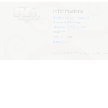
Informations
Guide de la communauté
A propos d'ABKingdom
Abonnements Premium
Publicité
Recrutement
Bannières
Copyright © 1999-2025 ABKingdom. Tous droi