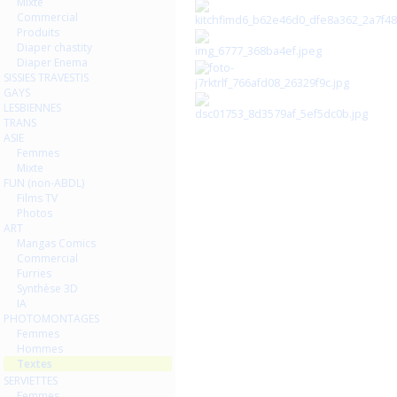
Mixte
Commercial
Produits
Diaper chastity
Diaper Enema
SISSIES TRAVESTIS
GAYS
LESBIENNES
TRANS
ASIE
Femmes
Mixte
FUN (non-ABDL)
Films TV
Photos
ART
Mangas Comics
Commercial
Furries
Synthèse 3D
IA
PHOTOMONTAGES
Femmes
Hommes
Textes
SERVIETTES
Femmes