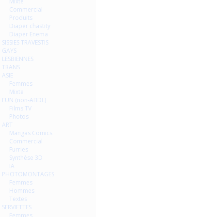
Mixte
Commercial
Produits
Diaper chastity
Diaper Enema
SISSIES TRAVESTIS
GAYS
LESBIENNES
TRANS
ASIE
Femmes
Mixte
FUN (non-ABDL)
Films TV
Photos
ART
Mangas Comics
Commercial
Furries
Synthèse 3D
IA
PHOTOMONTAGES
Femmes
Hommes
Textes
SERVIETTES
Femmes