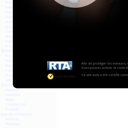
Femmes
Femmes séries et rafales
Femmes vintage
Hommes séries et rafales
Hommes
Mixte
Commercial
Magazines Livres
Publicités
Produits
REGRESSION AGEPLAYER
La vue globale est désactivée
Femmes
Hommes
Afin de protéger les mineurs, 
Mixte
Vous pouvez activer le contrôl
Commercial
Ce site web a été certifié co
Produits
Vêtements
PLASTIQUE LATEX
Femmes
Hommes
Mixte
Commercial
Produits
Jeux de contraintes
Femmes
Hommes