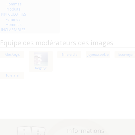
Hommes
Produits
PIPI CULOTTES
Femmes
Hommes
INCLASSABLES
Equipe des modérateurs des images
AlexAegis
Emeraldia
joyeuxcookie
lesurveyan
bogatyr
Tolerare
Informations