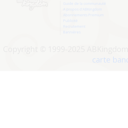
Guide de la communauté
A propos d'ABKingdom
Abonnements Premium
Publicité
Recrutement
Bannières
Copyright © 1999-2025 ABKingdom. 
carte banc