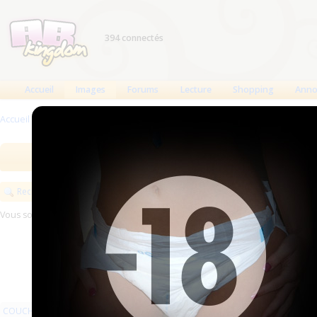
394 connectés
Accueil
Images
Forums
Lecture
Shopping
Anno
Accueil
>
Images
Images
Meilleures des 90 jours
Meilleure
Rechercher
Vous souhaitez exposer vos images sur ABKingdom ?
Commencez ici
COUCHES