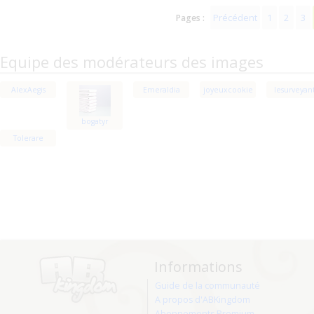
Précédent
1
2
3
Pages :
Equipe des modérateurs des images
AlexAegis
Emeraldia
joyeuxcookie
lesurveyan
bogatyr
Tolerare
Informations
Guide de la communauté
A propos d'ABKingdom
Abonnements Premium