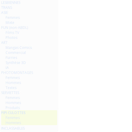
LESBIENNES
TRANS
ASIE
Femmes
Mixte
FUN (non-ABDL)
Films TV
Photos
ART
Mangas Comics
Commercial
Furries
Synthèse 3D
IA
PHOTOMONTAGES
Femmes
Hommes
Textes
SERVIETTES
Femmes
Hommes
Produits
PIPI CULOTTES
Femmes
Hommes
INCLASSABLES