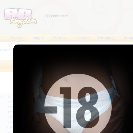
233 connectés
Accueil
Images
Forums
Lecture
Shopping
Anno
Accueil
>
Images
>
PIPI CULOTTES
Images
Meilleures des 90 jours
Meilleure
COUCHES
Précéd
Pages :
Femmes
Femmes séries et rafales
Femmes vintage
Hommes séries et rafales
Hommes
Mixte
Commercial