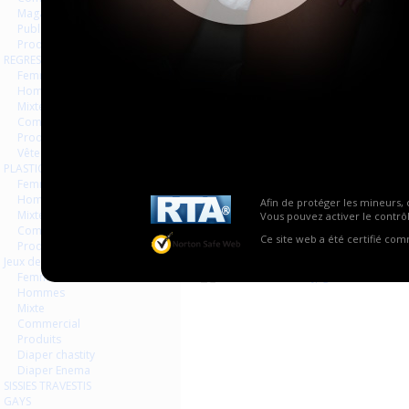
Magazines Livres
Publicités
Produits
REGRESSION AGEPLAYER
Femmes
Hommes
Mixte
Commercial
Produits
Vêtements
PLASTIQUE LATEX
Femmes
Hommes
Afin de protéger les mineurs, 
Mixte
Vous pouvez activer le contrôl
Commercial
Ce site web a été certifié co
Produits
Jeux de contraintes
Femmes
Hommes
Mixte
Commercial
Produits
Diaper chastity
Diaper Enema
SISSIES TRAVESTIS
GAYS