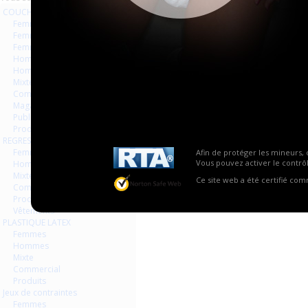
COUCHES
Femmes
Femmes séries et rafales
Femmes vintage
Hommes séries et rafales
Hommes
Mixte
Commercial
Magazines Livres
Publicités
Produits
REGRESSION AGEPLAYER
La vue globale est désactivée
Femmes
Afin de protéger les mineurs, 
Vous pouvez activer le contrôl
Hommes
Mixte
Ce site web a été certifié co
Commercial
Produits
Vêtements
PLASTIQUE LATEX
Femmes
Hommes
Mixte
Commercial
Produits
Jeux de contraintes
Femmes