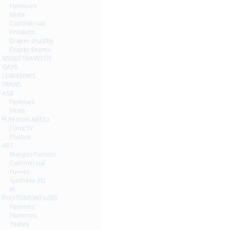
Hommes
Mixte
Commercial
Produits
Diaper chastity
Diaper Enema
SISSIES TRAVESTIS
GAYS
LESBIENNES
TRANS
ASIE
Femmes
Mixte
FUN (non-ABDL)
Films TV
Photos
ART
Mangas Comics
Commercial
Furries
Synthèse 3D
IA
PHOTOMONTAGES
Femmes
Hommes
Textes