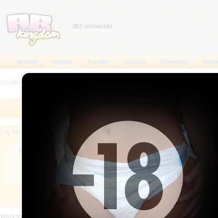
287 connectés
Accueil
Images
Forums
Lecture
Shopping
Anno
Accueil
>
Images
Images
Meilleures des 90 jours
Meilleure
Rechercher
Rechercher
Mot-clé
Vous souhaitez exposer vos images sur ABKingdom ?
Commencez ici