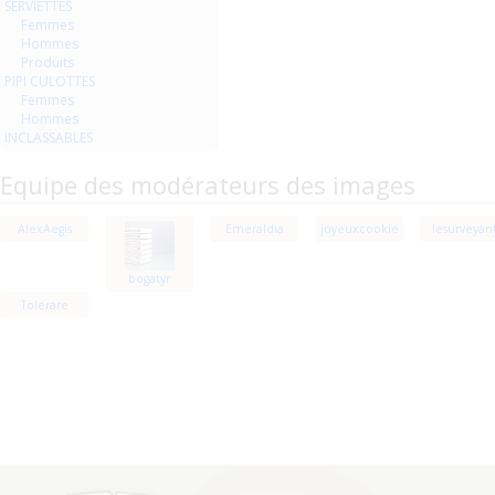
SERVIETTES
Femmes
Hommes
Produits
PIPI CULOTTES
Femmes
Hommes
INCLASSABLES
Equipe des modérateurs des images
AlexAegis
Emeraldia
joyeuxcookie
lesurveyan
bogatyr
Tolerare