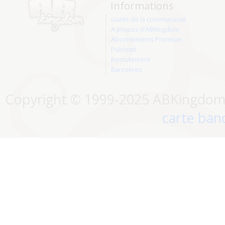
Informations
Guide de la communauté
A propos d'ABKingdom
Abonnements Premium
Publicité
Recrutement
Bannières
Copyright © 1999-2025 ABKingdom. 
carte banc