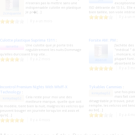
n'oserais pas la mettre sans une
exceptionnel
indispensable culotte en plastique
ISO délirante de 13.5 L. Elle 
Je pr�[...]
bien taillée, son voile intérie
2cinquante
Il y a un 
Il y a un mois
Culotte plastique Suprima 1311
:
Forsite AM : PM
:
Une culotte que je porte très
J’achète des
rainette
regulièrement les nuits.Dommage
"médical " d
qu'elles durcissent trop vite...
, molicare, i
Il y a 2 mois
plupart font
Abendl
absorbent be
Il y a 3 m
Incontrol Premium Nights With Whiff-X
Tykables Cammies
:
Technology
:
une fois plei
kinkydiap52
mais fait c
Cela reste pour moi une des
kinkydiap52
désagréable je trouve, peut f
meilleure marque, quelle que soit
remplie, les velcros ont te
le modèle, tient bien la nuit, malgres les velcros qui
au bo[...]
peuvent bouger en journée lorsqu'on est assis et
Il y a 4 m
qu'o[...]
Il y a 4 mois