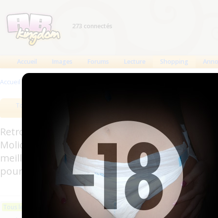
273 connectés
Accueil
Images
Forums
Lecture
Shopping
Anno
Accueil
>
Produits
>
Boutiques
>
Diaper-mc-incontinences
>
Produits référ
Tous les produits
Meilleurs produits
Bout
Retrouverez sur cette page les meilleures couc
Molicare, Comficare, Confiance, Depend, Attends
meilleurs produits aussi bien pour les fétichis
pour l'incontinence.
Les plus récents
Trier par nom
Les 
Tous les produits