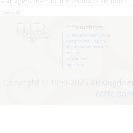
Managers team of the Products section
mickael22
Informations
Guide de la communauté
A propos d'ABKingdom
Abonnements Premium
Publicité
Recrutement
Bannières
Copyright © 1999-2025 ABKingdom. 
carte banc