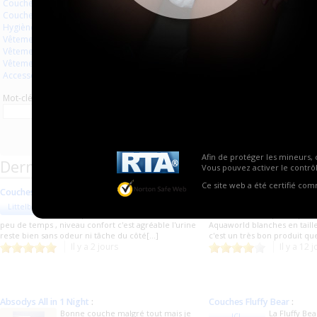
Couches à usage unique
Aucun produit trouvé.
Couches lavables
Hygiène usage unique
Vêtements
Vêtements en plastique
Vêtements en latex
Accessoires
Mot-clé
Afin de protéger les mineurs, 
Derniers commentaires de produits
Vous pouvez activer le contrôl
Ce site web a été certifié co
Couches blanches
:
Couches blanches
:
J'ai adoré remplir cet couche et
Un très bon
Littelboy91
fafa09
avoir pu m'uriner dessus 3 fois en
qualité/prix !
peu de temps , niveau confort c'est agréable l'urine
Aquaworld blanches en taille
reste bien sans odeur ni tâche du côté[...]
c'est un très bon produit q
Il y a 2 jours
Il y a 12 
Absodys All in 1 Night
:
Couches Fluffy Bear
:
Bonne couche malgré tout mais je
La Fluffy Be
JCL