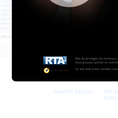
Couches à usage unique
Couches lavables
Hygiène usage unique
Vêtements
Incontrol
Rearz 
Vêtements en plastique
Premium Ni...
Vêtements en latex
Accessoires
Mot-clé
Afin de protéger les mineurs, 
Vous pouvez activer le contrôl
Ce site web a été certifié co
1
6
Rearz lil Squirts -
Barny
...
Hybri.