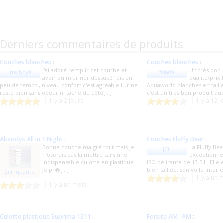
Derniers commentaires de produits
Couches blanches
:
Couches blanches
:
J'ai adoré remplir cet couche et
Un très bon
Littelboy91
fafa09
avoir pu m'uriner dessus 3 fois en
qualité/prix !
peu de temps , niveau confort c'est agréable l'urine
Aquaworld blanches en taille
reste bien sans odeur ni tâche du côté[...]
c'est un très bon produit q
Il y a 2 jours
Il y a 12 
Absodys All in 1 Night
:
Couches Fluffy Bear
:
Bonne couche malgré tout mais je
La Fluffy Be
JCL
n'oserais pas la mettre sans une
exceptionnel
indispensable culotte en plastique
ISO délirante de 13.5 L. Elle 
Je pr�[...]
bien taillée, son voile intérie
2cinquante
Il y a un 
Il y a un mois
Culotte plastique Suprima 1311
:
Forsite AM : PM
: