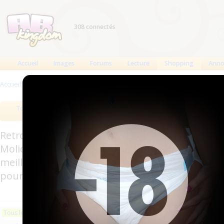
308 connectés
Accueil
Images
Forums
Lecture
Shopping
Anno
Accueil
>
Produits
Tous les produits
Meilleurs produits
Bout
Retrouverez sur cette page les meilleures couc
Molicare, Comficare, Confiance, Depend, Attends
meilleurs produits aussi bien pour les fétichis
pour l'incontinence.
Les plus récents
Trier par nom
Les 
Tous les produits