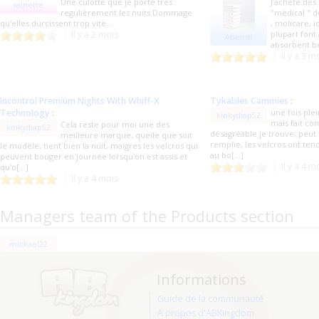
Une culotte que je porte très
J’achète des
rainette
regulièrement les nuits.Dommage
"médical " d
qu'elles durcissent trop vite...
, molicare, i
Il y a 2 mois
plupart font
Abendl
absorbent be
Il y a 3 m
Incontrol Premium Nights With Whiff-X
Tykables Cammies
:
Technology
:
une fois plei
kinkydiap52
mais fait c
Cela reste pour moi une des
kinkydiap52
désagréable je trouve, peut f
meilleure marque, quelle que soit
remplie, les velcros ont te
le modèle, tient bien la nuit, malgres les velcros qui
au bo[...]
peuvent bouger en journée lorsqu'on est assis et
Il y a 4 m
qu'o[...]
Il y a 4 mois
Managers team of the Products section
mickael22
Informations
Guide de la communauté
A propos d'ABKingdom