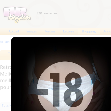
240 connectés
Accueil
Images
Forums
Lecture
Shopping
Anno
Accueil
>
Produits
>
Couches à usage unique
>
Pants
Tous les produits
Meilleurs produits
Bout
Retrouverez sur cette page les meilleures couc
Molicare, Comficare, Confiance, Depend, Attends
meilleurs produits aussi bien pour les fétichis
pour l'incontinence.
Les plus récents
Trier par nom
Les 
Tous les produits