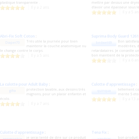
plastique transparente .
mettre par dessus une drynit
Il y a 2 ans
d'avoir une épaisseur sous le
Il y a 5 a
Abri-Fix Soft Coton
:
Suprima Body Guard 1261
Très utile la journée pour bien
Bon satisfais
Diaper70
bedwet69
maintenir la couche anatomique ou
modérées, d
le change contre le corps.
retardataires. Je conseille u
Il y a 5 ans
bon maintient de la protect
Il y a 6 a
La culotte pour Adult Baby
:
Culotte d'apprentissage
:
protection lavable, aux dessins très
tellement co
gifra
quinqua
mignons, pour un plaisir enfantin et
merite 5 eto
écolo.
Il y a 13 
Il y a 7 ans
Culotte d'apprentissage
:
Tena Fix
:
je serai tenté de dire sur ce produit
bon produit 
annesophie
xandrias