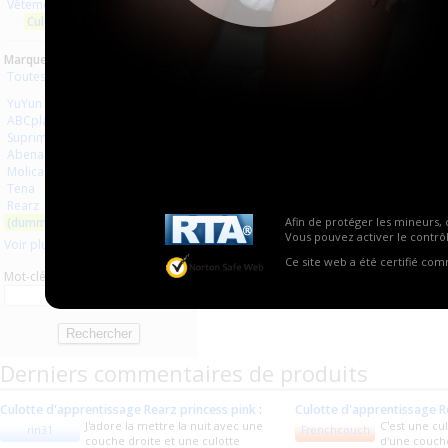
Vêtements
Aucun produit trouvé.
Culottes
Marques :
Toutes les marques
YuYun
ABCplaisir
Suprima
Abena
Molicare
Tena
Rearz
(dummy onesie clothes)
Afin de protéger les mineurs, 
Vous pouvez activer le contrôl
Voir plus
Ce site web a été certifié co
Mot-clé
Derniers commentaires de produits
Culotte d'apprentissage Rearz princess pink
:
Culotte d'apprentissage R
J'adore la mettre la nuit avec une
C'est une cu
riri31
Frenchcouch
couche droite et une culotte
d'une couche