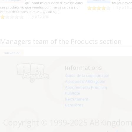
qu'il vaut mieux évité d'investir dans
toujour ave
ces produits vu que vendus comme ça se passe on
Il y a 15 
va tout droit dans le mur ...Qu'on s[...]
Il y a 15 ans
Managers team of the Products section
mickael22
Informations
Guide de la communauté
A propos d'ABKingdom
Abonnements Premium
Publicité
Recrutement
Bannières
Copyright © 1999-2025 ABKingdom. 