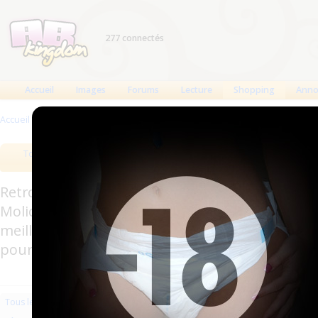
277 connectés
Accueil
Images
Forums
Lecture
Shopping
Anno
Accueil
>
Produits
>
Vêtements
>
Culottes
Tous les produits
Meilleurs produits
Bout
Retrouverez sur cette page les meilleures couc
Molicare, Comficare, Confiance, Depend, Attends
meilleurs produits aussi bien pour les fétichis
pour l'incontinence.
Les plus récents
Trier par nom
Les 
Tous les produits