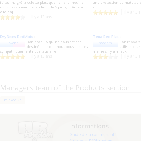
fuites malgré la culotte plastique. Je ne la mouille
une protection du matelas l
donc pas souvent, et au bout de 5 jours, même si
soi.
elle n'a[...]
Il y a 13 
Il y a 13 ans
DryNites BedMats
:
Tena Bed Plus
:
Bon produit, qui ne nous est pas
Bon rapport q
Erwann
madom
destiné mais don nous pouvons très
utilises pou
sympathiquement nous satisfaire.
même s'il y a mieux......
Il y a 13 ans
Il y a 13 
Managers team of the Products section
mickael22
Informations
Guide de la communauté
A propos d'ABKingdom