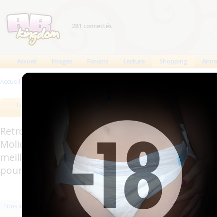
281 connectés
Accueil
Images
Forums
Lecture
Shopping
Anno
Accueil
>
Produits
>
Hygiène usage unique
>
Alèses
Tous les produits
Meilleurs produits
Bout
Retrouverez sur cette page les meilleures couc
Molicare, Comficare, Confiance, Depend, Attends
meilleurs produits aussi bien pour les fétichis
pour l'incontinence.
Les plus récents
Trier par nom
Les 
Tous les produits