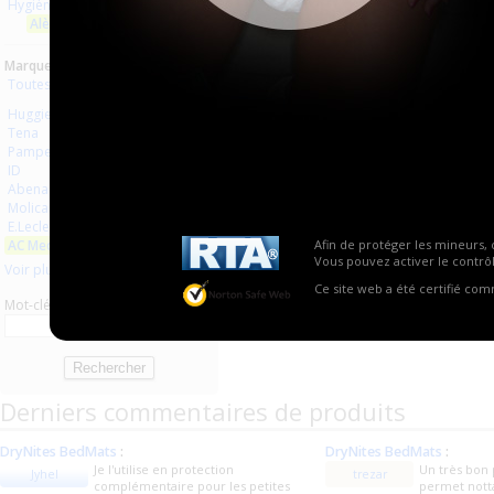
Hygiène usage unique
Aucun produit trouvé.
Alèses
Marques :
Toutes les marques
Huggies
Tena
Pampers
ID
Abena
Molicare
E.Leclerc
AC Medicals Supplies
Afin de protéger les mineurs, 
Vous pouvez activer le contrôl
Voir plus
Ce site web a été certifié co
Mot-clé
Derniers commentaires de produits
DryNites BedMats
:
DryNites BedMats
:
Je l'utilise en protection
Un très bon 
Jyhel
trezar
complémentaire pour les petites
permet nott