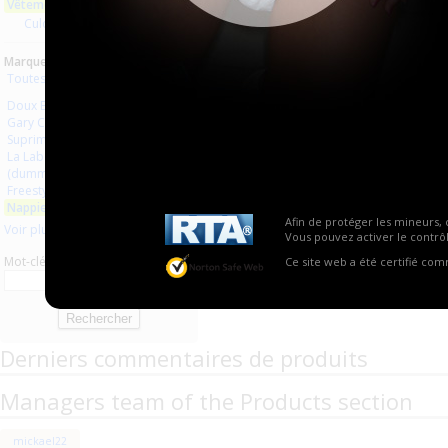
Vêtements en plastique
Aucun produit trouvé.
Culottes plastique
Marques :
Toutes les marques
Doux Baby
Gary Confort
Suprima
La Laborantine
(dummy plastic clothes)
Freestyle
Nappiesrus
Afin de protéger les mineurs, 
Voir plus
Vous pouvez activer le contrôl
Mot-clé
Ce site web a été certifié co
Derniers commentaires de produits
Managers team of the Products section
mickael22