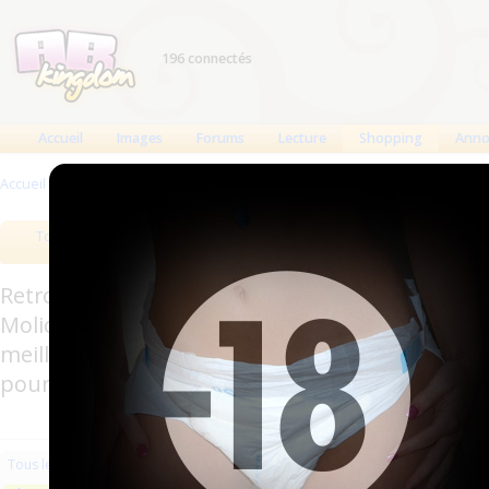
196 connectés
Accueil
Images
Forums
Lecture
Shopping
Anno
Accueil
>
Produits
>
Vêtements en plastique
Tous les produits
Meilleurs produits
Bout
Retrouverez sur cette page les meilleures couc
Molicare, Comficare, Confiance, Depend, Attends
meilleurs produits aussi bien pour les fétichis
pour l'incontinence.
Les plus récents
Trier par nom
Les 
Tous les produits