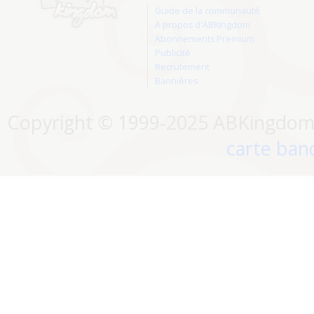
Guide de la communauté
A propos d'ABKingdom
Abonnements Premium
Publicité
Recrutement
Bannières
Copyright © 1999-2025 ABKingdom. 
carte banc