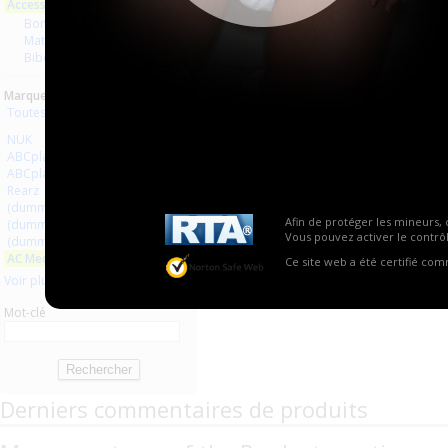
Accessoires
Aucun produit trouvé.
Bondage
Matériel médical
Biberons Tétines
Marques :
Toutes les marques
NUK
ABCplaisir.com
ABCplaisir
Rearz
(dummy bondage)
Afin de protéger les mineurs, 
(dummy pacifiers)
Vous pouvez activer le contrôl
(dummy medical equipment)
AC Medicals Supplies
Ce site web a été certifié co
Voir plus
Mot-clé
Derniers commentaires de produits