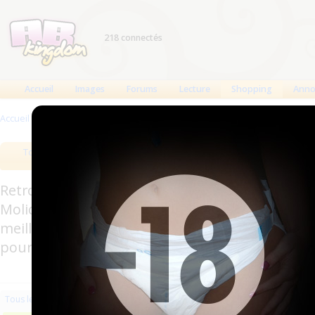
218 connectés
Accueil
Images
Forums
Lecture
Shopping
Anno
Accueil
>
Produits
>
Accessoires
Tous les produits
Meilleurs produits
Bout
Retrouverez sur cette page les meilleures couc
Molicare, Comficare, Confiance, Depend, Attends
meilleurs produits aussi bien pour les fétichis
pour l'incontinence.
Les plus récents
Trier par nom
Les 
Tous les produits