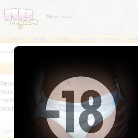
246 connectés
Accueil
Images
Forums
Lecture
Shopping
Anno
Accueil
>
Produits
>
Accessoires
Tous les produits
Meilleurs produits
Bout
Retrouverez sur cette page les meilleures couc
Molicare, Comficare, Confiance, Depend, Attends
meilleurs produits aussi bien pour les fétichis
pour l'incontinence.
Les plus récents
Trier par nom
Les 
Tous les produits