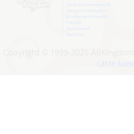
Guide de la communauté
A propos d'ABKingdom
Abonnements Premium
Publicité
Recrutement
Bannières
Copyright © 1999-2025 ABKingdom. 
carte banc