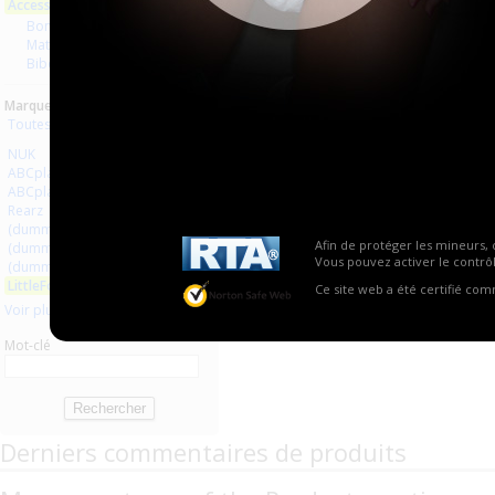
Accessoires
Aucun produit trouvé.
Bondage
Matériel médical
Biberons Tétines
Marques :
Toutes les marques
NUK
ABCplaisir.com
ABCplaisir
Rearz
(dummy bondage)
Afin de protéger les mineurs, 
(dummy pacifiers)
Vous pouvez activer le contrôl
(dummy medical equipment)
LittleForBig
Ce site web a été certifié co
Voir plus
Mot-clé
Derniers commentaires de produits