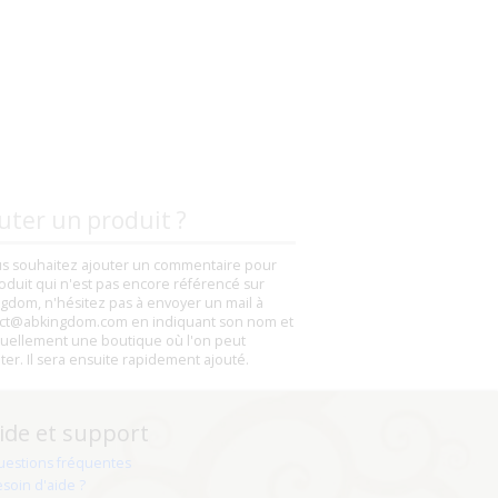
uter un produit ?
us souhaitez ajouter un commentaire pour
oduit qui n'est pas encore référencé sur
gdom, n'hésitez pas à envoyer un mail à
ct@abkingdom.com en indiquant son nom et
uellement une boutique où l'on peut
eter. Il sera ensuite rapidement ajouté.
ide et support
uestions fréquentes
soin d'aide ?