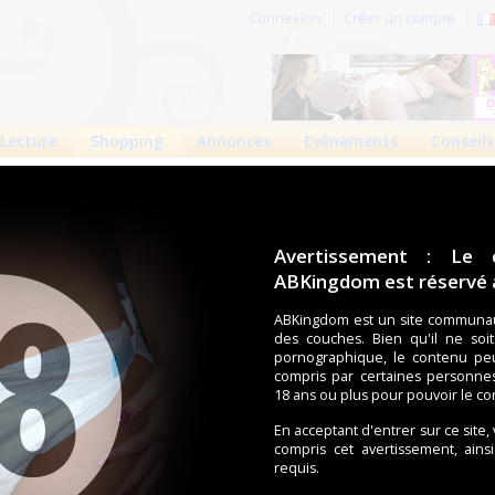
Connexion
Créer un compte
Lecture
Shopping
Annonces
Evènements
Conseils
 produits
Boutiques
Avertissement : Le 
ABKingdom est réservé a
ouches (Tena, Abena, Molicare, Comficare, Confiance, Depend,
s aussi bien pour les fétichistes des couches que pour
ABKingdom est un site communau
Nap
des couches. Bien qu'il ne soi
pornographique, le contenu pe
compris par certaines personne
18 ans ou plus pour pouvoir le co
écents
Trier par nom
Les préférés
En acceptant d'entrer sur ce site,
duit trouvé.
compris cet avertissement, ains
requis.