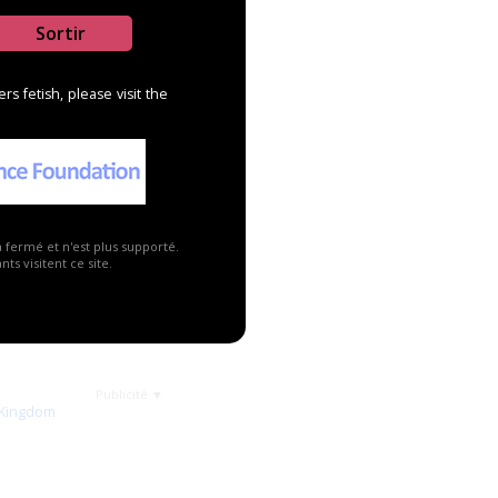
Sortir
s fetish, please visit the
a fermé et n'est plus supporté.
ts visitent ce site.
Publicité ▼