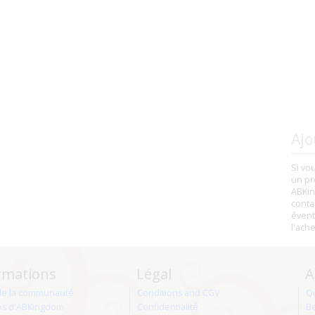
Ajo
Si vo
un pr
ABKin
conta
évent
l'ach
rmations
Légal
A
de la communauté
Conditions and CGV
Q
os d'ABKingdom
Confidentialité
Be