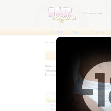
321 connectés
Accueil
Images
Forums
Accueil
>
Produits
>
Accessoires
Tous les produits
Meilleurs
Retrouverez sur cette page les meilleures c
Attends, Bambino...) et les meilleurs produit
l'incontinence.
Les plus r
Tous les produits
Accessoires
Aucun pro
Bondage
Matériel médical