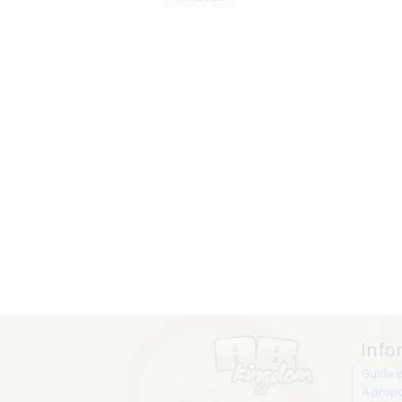
Info
Guide 
A prop