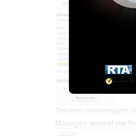
Biberons Tétines
Marques :
Toutes les marques
NUK
ABCplaisir.com
ABCplaisir
Rearz
(dummy bondage)
(dummy pacifiers)
(dummy medical equipment)
Nappiesrus
Voir plus
Mot-clé
Derniers commentaires d
Managers team of the Pr
mickael22