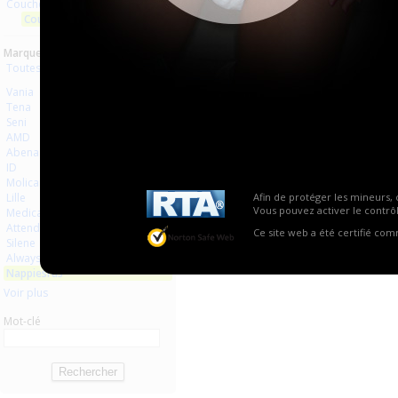
Couches à usage unique
Aucun produit trouvé.
Couches anatomiques
Marques :
Toutes les marques
Vania
Tena
Seni
AMD
Abena
ID
Molicare
Lille
Afin de protéger les mineurs, 
Vous pouvez activer le contrôl
Medicare
Attends
Ce site web a été certifié co
Silene
Always
Nappiesrus
Voir plus
Mot-clé