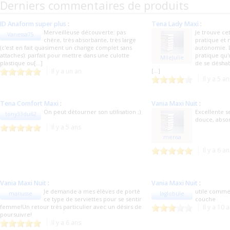
Derniers commentaires de produits
ID Anaform super plus
:
Tena Lady Maxi
:
Merveilleuse découverte: pas
Je trouve cet
Vanessa75
chère, très absorbante, très large
pratique et
(c'est en fait quasiment un change complet sans
autonomie. 
attaches): parfait pour mettre dans une culotte
pratique qu'
MlleJulie
plastique ou[...]
de se déshabi
Il y a un an
[...]
Il y a 5 a
Tena Comfort Maxi
:
Vania Maxi Nuit
:
On peut détourner son utilisation ;)
Excellente s
tony33du62
douce, absor
Il y a 5 ans
mensa
Il y a 6 a
Vania Maxi Nuit
:
Vania Maxi Nuit
:
Je demande a mes élèves de porté
utile comme
mariusse
laglobule
ce type de serviettes pour se sentir
couche
femme!Un retour très particulier avec un désirs de
Il y a 10 
poursuivre!
Il y a 6 ans