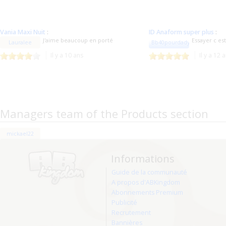
Vania Maxi Nuit
:
ID Anaform super plus
:
J'aime beaucoup en porté
Essayer c es
Lauralee
Bb40pourdady
Il y a 10 ans
Il y a 12 
Managers team of the Products section
mickael22
Informations
Guide de la communauté
A propos d'ABKingdom
Abonnements Premium
Publicité
Recrutement
Bannières