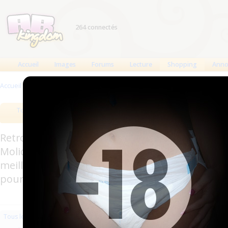
264 connectés
Accueil
Images
Forums
Lecture
Shopping
Anno
Accueil
>
Produits
>
Couches à usage unique
>
Couches anatomiques
Tous les produits
Meilleurs produits
Bout
Retrouverez sur cette page les meilleures couc
Molicare, Comficare, Confiance, Depend, Attends
meilleurs produits aussi bien pour les fétichis
pour l'incontinence.
Les plus récents
Trier par nom
Les 
Tous les produits