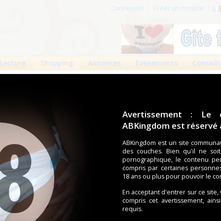
Connexion
Créer un compte
Lecture
Shopping
Annonces
Evènements
Conseils
e
>
Couches droites et inserts
 produits
Boutiques
Avertissement : Le 
ABKingdom est réservé a
ouches (Tena, Abena, Molicare, Comficare, Confiance, Depend,
s aussi bien pour les fétichistes des couches que pour
ABKingdom est un site communau
des couches. Bien qu'il ne soi
pornographique, le contenu pe
compris par certaines personne
écents
Trier par nom
Les préférés
18 ans ou plus pour pouvoir le co
duit trouvé.
En acceptant d'entrer sur ce site,
compris cet avertissement, ains
requis.