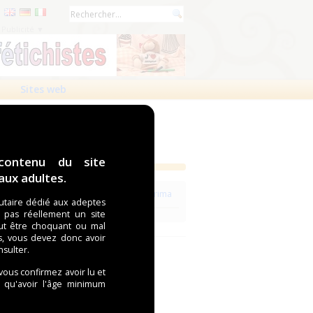
Publicité ▼
Sites web
contenu du site
ux adultes.
Voir les revendeurs de la marque Suprima
taire dédié aux adeptes
t pas réellement un site
ut être choquant ou mal
s, vous devez donc avoir
nsulter.
 vous confirmez avoir lu et
i qu'avoir l'âge minimum