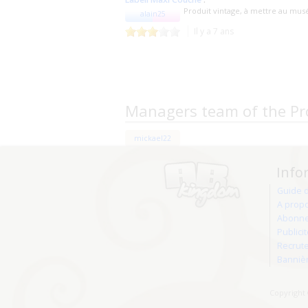
Produit vintage, à mettre au mus
alain25
Il y a 7 ans
Managers team of the Pr
mickael22
Info
Guide 
A prop
Abonne
Publici
Recrut
Banniè
Copyright 