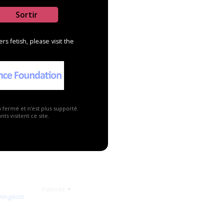
Sortir
s fetish, please visit the
a fermé et n'est plus supporté.
ts visitent ce site.
Publicité ▼