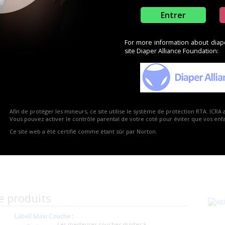
Entrer
For more information about diaper
site Diaper Alliance Foundation:
Afin de protéger les mineurs, ce site utilise le système de protection RTA. ICRA 
Vous pouvez activer le contrôle parental de votre coté pour éviter que vos enfan
Ce site web a été certifié comme étant sûr par Norton.
e produits
Labell Maxi Couche
:
Les meilleures couches droites à