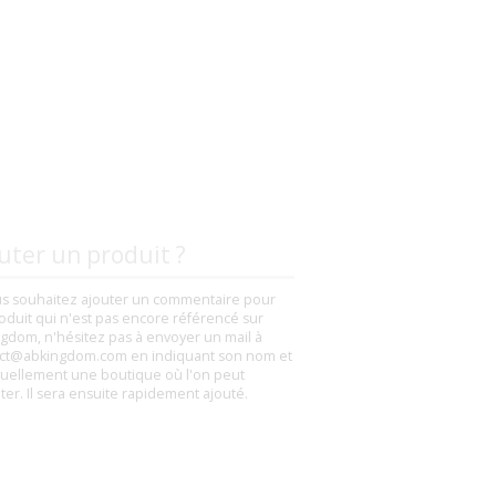
uter un produit ?
us souhaitez ajouter un commentaire pour
oduit qui n'est pas encore référencé sur
gdom, n'hésitez pas à envoyer un mail à
ct@abkingdom.com en indiquant son nom et
uellement une boutique où l'on peut
eter. Il sera ensuite rapidement ajouté.