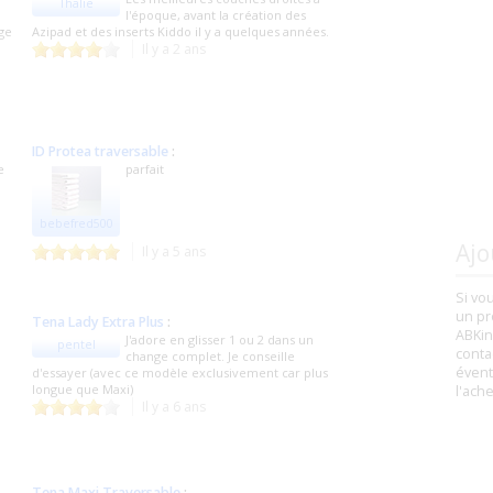
Thalie
l'époque, avant la création des
nge
Azipad et des inserts Kiddo il y a quelques années.
Il y a 2 ans
ID Protea traversable
:
e
parfait
bebefred500
Ajo
Il y a 5 ans
Si vo
un pr
Tena Lady Extra Plus
:
ABKin
J'adore en glisser 1 ou 2 dans un
pentel
conta
change complet. Je conseille
évent
d'essayer (avec ce modèle exclusivement car plus
longue que Maxi)
l'ach
Il y a 6 ans
Tena Maxi Traversable
: