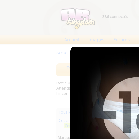
386 connectés
Accueil
Images
Forums
Accueil
>
Produits
>
Couches à usage uniqu
Tous les produits
Meilleurs
Retrouverez sur cette page les meilleures c
Attends, Bambino...) et les meilleurs produit
l'incontinence.
Les plus r
Tous les produits
Couches à usage unique
Aucun pro
Couches droites et inserts
Marques :