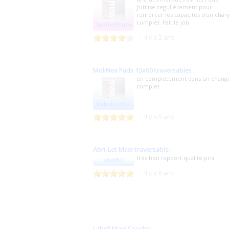
j'utilise régulièrement pour
renforcer les capacités d'un cha
complet. Fait le job.
SophieRonde
Il y a 2 ans
MoliNea Pads 15x60 traversables
:
en complètement dans un chang
complet .
bebefred500
Il y a 5 ans
Abri-Let Maxi traversable
:
très bon rapport qualité prix
abdlf57
Il y a 6 ans
Labell Maxi Couche
: