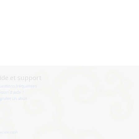
ide et support
uestions fréquentes
soin d'aide ?
gnaler un abus
aysite-cash