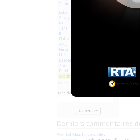
Toutes les marques
Labell
Chorys
Molicare
Tena
ID
Flufsan
AMD
Euron
Lille
BeeSana
Abena
Bambino
Suprima
Voir plus
Mot-clé
Derniers commentaires d
Abri-Let Maxi traversable
:
une des marques d'insert que