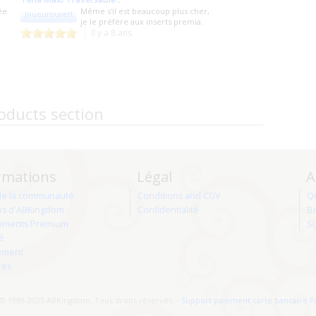
ée.
Même s'il est beaucoup plus cher,
Joueurouvert
je le préfère aux inserts premia.
Il y a 8 ans
oducts section
rmations
Légal
A
de la communauté
Conditions and CGV
Q
os d'ABKingdom
Confidentialité
Be
ments Premium
Si
té
ement
res
© 1999-2025 ABKingdom. Tous droits réservés. -
Support paiement carte bancaire P