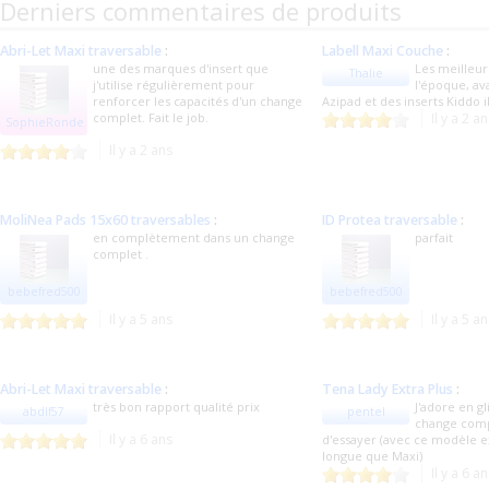
Derniers commentaires de produits
Abri-Let Maxi traversable
:
Labell Maxi Couche
:
une des marques d'insert que
Les meilleur
Thalie
j'utilise régulièrement pour
l'époque, av
renforcer les capacités d'un change
Azipad et des inserts Kiddo 
complet. Fait le job.
Il y a 2 a
SophieRonde
Il y a 2 ans
MoliNea Pads 15x60 traversables
:
ID Protea traversable
:
en complètement dans un change
parfait
complet .
bebefred500
bebefred500
Il y a 5 ans
Il y a 5 a
Abri-Let Maxi traversable
:
Tena Lady Extra Plus
:
très bon rapport qualité prix
J'adore en gl
abdlf57
pentel
change compl
Il y a 6 ans
d'essayer (avec ce modèle e
longue que Maxi)
Il y a 6 a