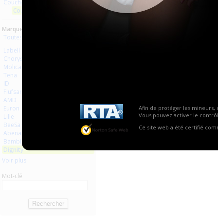
Couches à usage unique
Aucun produit trouvé.
Couches droites et inserts
Marques :
Toutes les marques
Labell
Chorys
Molicare
Tena
ID
Flufsan
AMD
Euron
Afin de protéger les mineurs, 
Vous pouvez activer le contrôl
Lille
BeeSana
Ce site web a été certifié co
Abena
Bambino
Dignity
Voir plus
Mot-clé