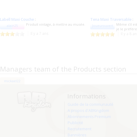
Labell Maxi Couche
:
Tena Maxi Traversable
:
Produit vintage, à mettre au musée.
Même s'il es
alain25
Joueurouvert
je le préfèr
Il y a 7 ans
Il y a 8 a
Managers team of the Products section
mickael22
Informations
Guide de la communauté
A propos d'ABKingdom
Abonnements Premium
Publicité
Recrutement
Bannières