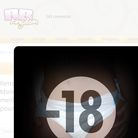
243 connectés
Accueil
Images
Forums
Lecture
Shopping
Anno
Accueil
>
Produits
>
Couches à usage unique
>
Couches droites et inserts
Tous les produits
Meilleurs produits
Bout
Retrouverez sur cette page les meilleures couc
Molicare, Comficare, Confiance, Depend, Attends
meilleurs produits aussi bien pour les fétichis
pour l'incontinence.
Les plus récents
Trier par nom
Les 
Tous les produits