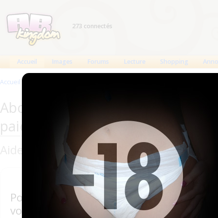
273 connectés
Accueil
Images
Forums
Lecture
Shopping
Anno
Accueil
>
Abonnement Premium et problèmes de paiement
Abonnement Premium et problè
paiement
Aidez-nous à faire bouger les choses ave
Pour prendre un abonnement Premium
vous pouvez aujourd'hui passer par d