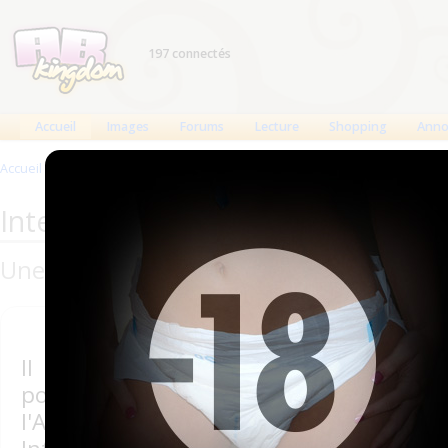
197 connectés
Accueil
Images
Forums
Lecture
Shopping
Anno
Accueil
>
Interview de DIAPER MC-INCONTINENCES
Interview de DIAPER MC-INCON
Une nouvelle boutique Française pour l
Il existe de nombreuses boutiques en 
pour adultes et ABDL. Au cours des de
l'ABDL et la mentalité Little se sont "d