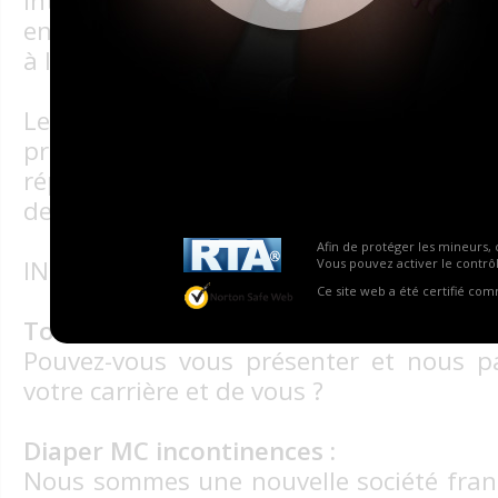
Internet. Ce fétichisme et cette façon d’
en plus d'adeptes. Des sites de vidéos 
à l'ABDL ont d’ailleurs vu le jour.
Les professionnels se sont tourné
propriétaire de DIAPER MC-INCONTINENC
répondre à une interview croisée que
dessous.
Afin de protéger les mineurs, 
INTERVIEW : DIAPER MC-INCONTINENCE
Vous pouvez activer le contrôl
Ce site web a été certifié co
Tolerare :
Pouvez-vous vous présenter et nous p
votre carrière et de vous ?
Diaper MC incontinences :
Nous sommes une nouvelle société franç