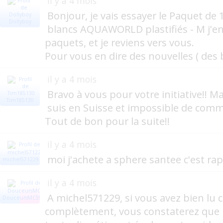
il y a 4 mois
Bonjour, je vais essayer le Paquet de
Dollyboy
blancs AQUAWORLD plastifiés - M j'
paquets, et je reviens vers vous.
Pour vous en dire des nouvelles ( des b
il y a 4 mois
Bravo à vous pour votre initiative!! 
Tim185130
suis en Suisse et impossible de com
Tout de bon pour la suite!!
il y a 4 mois
moi j'achete a sphere santee c'est rap
michel571229
il y a 4 mois
A michel571229, si vous avez bien lu c
DouceursMC59
complètement, vous constaterez que 