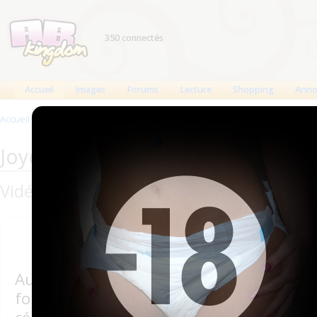
350 connectés
Accueil
Images
Forums
Lecture
Shopping
Anno
Accueil
>
Joyeux Noël ABDL 2018
Joyeux Noël ABDL 2018
Vidéos et photos ABDL à offrir les 24 et
Aujourd'hui, la fête de 
fortement
sécularisée
et n'est plus 