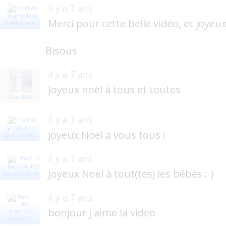
il y a 7 ans
Merci pour cette belle vidéo, et joyeu
mathilde19
Bisous
il y a 7 ans
Joyeux noël à tous et toutes
DLjoeBZH
il y a 7 ans
joyeux Noël a vous tous !
grosbebe02
il y a 7 ans
Joyeux Noel à tout(tes) les bébés :-)
BabyBoutChou
il y a 7 ans
bonjour j aime la video
nivana34