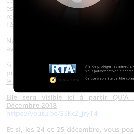
célébrée comme une fête religieuse. 
est
férié
dans de nombreux pays ce 
regroupement familial autour d'un 
l'échange de cadeaux.
Ne pouvant pas tous vous couvrir de ca
avons préparé une petite vidéo sans pré
Si elle n’a pas la qualité d’une vidéo 
Afin de protéger les mineurs, 
professionnels, elle a le privilège d’avoir
Vous pouvez activer le contrôl
Ce site web a été certifié co
le coeur.
Elle sera visible ici à partir QU’
Décembre 2018
https://youtu.be/3EKcZ_jryT4
Et si,
les 24 et 25 décembre,
vous pos