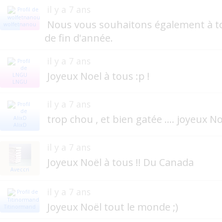
il y a 7 ans
Nous vous souhaitons également à t
wolfetnanou
de fin d'année.
il y a 7 ans
Joyeux Noel à tous :p !
LNGU
il y a 7 ans
trop chou , et bien gatée .... joyeux Noe
AlixD
il y a 7 ans
Joyeux Noël à tous !! Du Canada
Aveccri
il y a 7 ans
Joyeux Noël tout le monde ;)
Titinormand