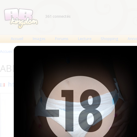
361 connectés
Accueil
Images
Forums
Lecture
Shopping
Anno
Accueil
>
Sites
>
ABDL Party
ABDL Party
https://www.abdl-party.fr/
Ajouté 
Mis à j
479 vis
ABKin