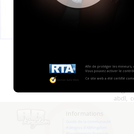
Conten
Site
Bout
Doc
Ima
Dess
Fabr
Nurs
Afin de protéger les mineurs, 
Vous pouvez activer le contrôl
Ce site web a été certifié co
Tags :
abdl, 
Informations
Guide de la communauté
A propos d'ABKingdom
Abonnements Premium