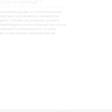
uter un produit ?
us souhaitez ajouter un commentaire pour
oduit qui n'est pas encore référencé sur
gdom, n'hésitez pas à envoyer un mail à
ct@abkingdom.com en indiquant son nom et
uellement une boutique où l'on peut
eter. Il sera ensuite rapidement ajouté.