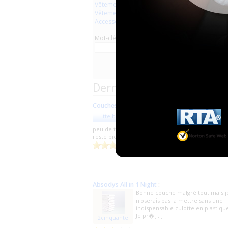
Vêtements en plastique
Vêtements en latex
Accessoires
Mot-clé
Derniers commentaires d
Couches blanches
:
J'ai adoré remplir cet couche et
Littelboy91
avoir pu m'uriner dessus 3 fois en
peu de temps , niveau confort c'est agréable l'ur
reste bien sans odeur ni tâche du côté[...]
Il y a 3 jours
Absodys All in 1 Night
:
Bonne couche malgré tout mais j
n'oserais pas la mettre sans une
indispensable culotte en plastiqu
Je pr�[...]
2cinquante