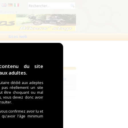
Publicité ▼
Sites web
contenu du site
ux adultes.
Voir les revendeurs de la marque Per Fit
taire dédié aux adeptes
t pas réellement un site
ut être choquant ou mal
s, vous devez donc avoir
nsulter.
 vous confirmez avoir lu et
i qu'avoir l'âge minimum