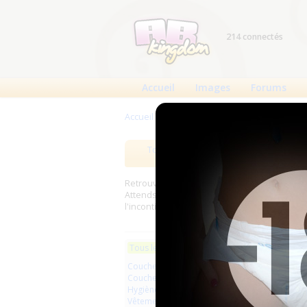
214 connectés
Accueil
Images
Forums
Accueil
>
Produits
Tous les produits
Meilleurs
Retrouverez sur cette page les meilleures c
Attends, Bambino...) et les meilleurs produit
l'incontinence.
Les plus r
Tous les produits
Couches à usage unique
Aucun pro
Couches lavables
Hygiène usage unique
Vêtements