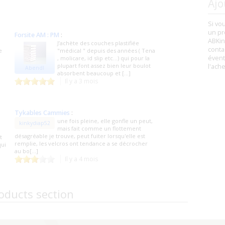
Ajo
Si vo
un pr
Forsite AM : PM
:
ABKin
J’achète des couches plastifiée
conta
e
"médical " depuis des années ( Tena
évent
, molicare, id slip etc…) qui pour la
plupart font assez bien leur boulot
l'ach
Abendl
absorbent beaucoup et [...]
Il y a 3 mois
Tykables Cammies
:
une fois pleine, elle gonfle un peut,
kinkydiap52
mais fait comme un flottement
désagréable je trouve, peut fuiter lorsqu'elle est
t
remplie, les velcros ont tendance a se décrocher
qui
au bo[...]
Il y a 4 mois
oducts section