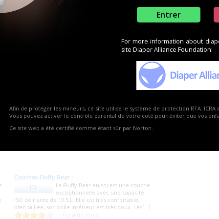
Entrer
For more information about diaper
site Diaper Alliance Foundation:
e produits
Couches blanches
:
Afin de protéger les mineurs, ce site utilise le système de protection RTA. ICRA 
Un très bon compromis rapport
fafa09
Vous pouvez activer le contrôle parental de votre coté pour éviter que vos enfan
qualité/prix !​J'ai testé les couches
ine
Aquaworld blanches en taille L. Dans l'ensemble,
Ce site web a été certifié comme étant sûr par Norton.
c'est un très bon produit que je recommande.�[...]
Il y a 13 jours
Couches Fluffy Bear
:
e
La Fluffy Bear en soi est une couche
JCL
exceptionnelle avec une capacité
e
ISO délirante de 13.5 L. Elle est très confortable,
bien taillée, son voile intérieur est très doux. Les[...]
Il y a un mois