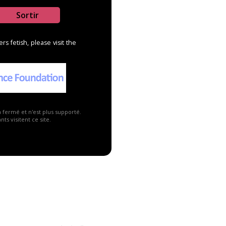
Sortir
s fetish, please visit the
Publicité ▼
a fermé et n'est plus supporté.
ts visitent ce site.