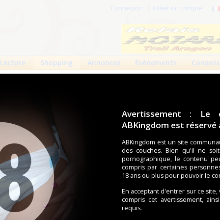
Connexion
Créer un compte
Lecture
Shopping
Annonces
Evènements
Conseils
 produits
Boutiques
Avertissement : Le 
ABKingdom est réservé a
ouches (Tena, Abena, Molicare, Comficare, Confiance, Depend,
s aussi bien pour les fétichistes des couches que pour
ABKingdom est un site communau
des couches. Bien qu'il ne soi
pornographique, le contenu pe
compris par certaines personne
écents
Trier par nom
Les préférés
18 ans ou plus pour pouvoir le co
duit trouvé.
En acceptant d'entrer sur ce site,
compris cet avertissement, ains
requis.