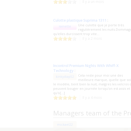
Il y a un mois
Culotte plastique Suprima 1311
:
Une culotte que je porte très
rainette
regulièrement les nuits.Dommag
qu'elles durcissent trop vite...
Il y a 2 mois
Incontrol Premium Nights With Whiff-X
Technology
:
Cela reste pour moi une des
kinkydiap52
meilleure marque, quelle que soi
le modèle, tient bien la nuit, malgres les velcros 
peuvent bouger en journée lorsqu'on est assis et
qu'o[...]
Il y a 4 mois
Managers team of the Pr
mickael22