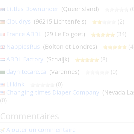
Littles Downunder
(Queensland)
(
Cloudrys
(96215 Lichtenfels)
(2)
France ABDL
(29 Le Folgoët)
(34)
NappiesRus
(Bolton et Londres)
(4
ABDL Factory
(Schaijk)
(8)
daynitecare.ca
(Varennes)
(0)
Lilkink
(0)
Changing times Diaper Company
(Nevada L
(0)
Commentaires
Ajouter un commentaire