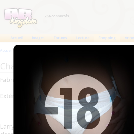
254 connectés
Accueil
Images
Forums
Lecture
Shopping
Anno
Accueil
>
Produits
>
Changes complets
>
Tykables Waddle
Changes complets Tykables : Tyk
Fabricant : Tykables
Extérieur : Plastique
Les Tyakbles
de lion, de tig
Larry, Tom et Brett vous aider à dormir dans 