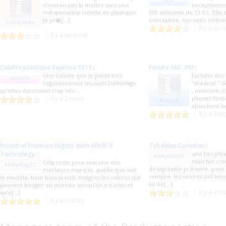
n'oserais pas la mettre sans une
exceptionnel
indispensable culotte en plastique
ISO délirante de 13.5 L. Elle 
Je pr�[...]
bien taillée, son voile intérie
2cinquante
Il y a un 
Il y a un mois
Culotte plastique Suprima 1311
:
Forsite AM : PM
:
Une culotte que je porte très
J’achète des
rainette
regulièrement les nuits.Dommage
"médical " d
qu'elles durcissent trop vite...
, molicare, i
Il y a 2 mois
plupart font
Abendl
absorbent be
Il y a 3 m
Incontrol Premium Nights With Whiff-X
Tykables Cammies
:
Technology
:
une fois plei
kinkydiap52
mais fait c
Cela reste pour moi une des
kinkydiap52
désagréable je trouve, peut f
meilleure marque, quelle que soit
remplie, les velcros ont te
le modèle, tient bien la nuit, malgres les velcros qui
au bo[...]
peuvent bouger en journée lorsqu'on est assis et
Il y a 4 m
qu'o[...]
Il y a 4 mois