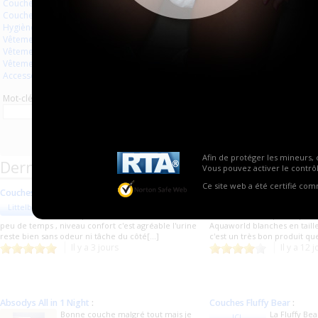
Couches à usage unique
Aucun produit trouvé.
Couches lavables
Hygiène usage unique
Vêtements
Vêtements en plastique
Vêtements en latex
Accessoires
Mot-clé
Afin de protéger les mineurs, 
Derniers commentaires de produits
Vous pouvez activer le contrôl
Ce site web a été certifié co
Couches blanches
:
Couches blanches
:
J'ai adoré remplir cet couche et
Un très bon
Littelboy91
fafa09
avoir pu m'uriner dessus 3 fois en
qualité/prix !
peu de temps , niveau confort c'est agréable l'urine
Aquaworld blanches en taille
reste bien sans odeur ni tâche du côté[...]
c'est un très bon produit q
Il y a 3 jours
Il y a 12 
Absodys All in 1 Night
:
Couches Fluffy Bear
:
Bonne couche malgré tout mais je
La Fluffy Be
JCL