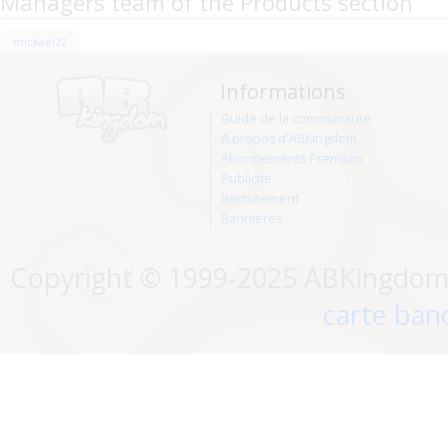
Managers team of the Products section
mickael22
Informations
Guide de la communauté
A propos d'ABKingdom
Abonnements Premium
Publicité
Recrutement
Bannières
Copyright © 1999-2025 ABKingdom. 
carte banc