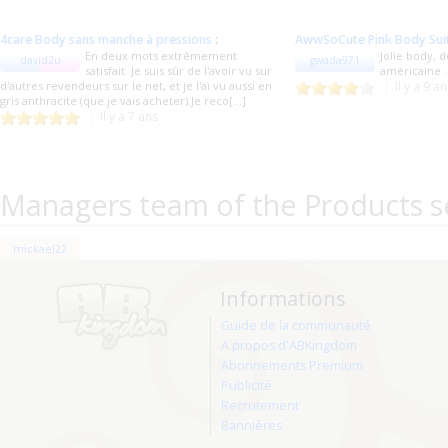
4care Body sans manche à pressions
:
AwwSoCute Pink Body Sui
En deux mots extrêmement
Jolie body, 
david2u
gwada971
satisfait. Je suis sûr de l'avoir vu sur
américaine :
d'autres revendeurs sur le net, et je l'ai vu aussi en
Il y a 9 a
gris anthracite (que je vais acheter).Je reco[...]
Il y a 7 ans
Managers team of the Products s
mickael22
Informations
Guide de la communauté
A propos d'ABKingdom
Abonnements Premium
Publicité
Recrutement
Bannières