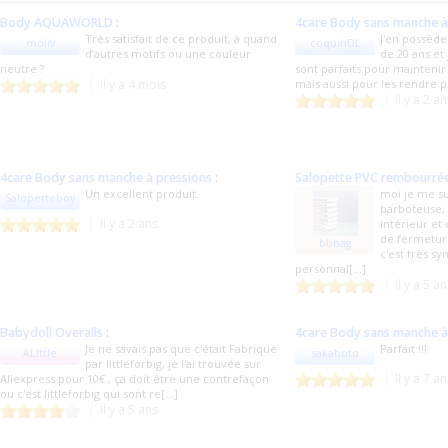
Body AQUAWORLD
:
4care Body sans manche à
Très satisfait de ce produit, à quand
J'en possède
moliv
coquinDL
d’autres motifs ou une couleur
de 20 ans et j
neutre ?
sont parfaits pour maintenir
Il y a 4 mois
mais aussi pour les rendre pl
Il y a 2 a
4care Body sans manche à pressions
:
Salopette PVC rembourré
Un excellent produit.
moi je me sui
Salopetteboy
barboteuse, 
Il y a 2 ans
intérieur et
de fermeture
bbbag
c'est très s
personnal[...]
Il y a 5 a
Babydoll Overalls
:
4care Body sans manche à
Je ne savais pas que c'était Fabriqué
Parfait !!!
ALIttle
sakaboto
par littleforbig, je l'ai trouvée sur
Il y a 7 a
Aliexpress pour 10€ , ça doit être une contrefaçon
ou c'est littleforbig qui sont re[...]
Il y a 5 ans