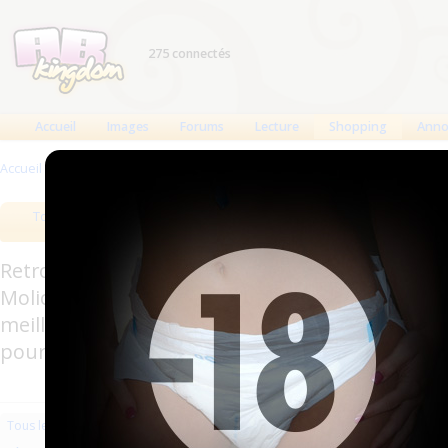
275 connectés
Accueil
Images
Forums
Lecture
Shopping
Anno
Accueil
>
Produits
>
Vêtements
>
Bodys et autres
Tous les produits
Meilleurs produits
Bout
Retrouverez sur cette page les meilleures couc
Molicare, Comficare, Confiance, Depend, Attends
meilleurs produits aussi bien pour les fétichis
pour l'incontinence.
Les plus récents
Trier par nom
Les 
Tous les produits