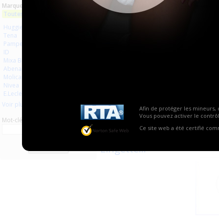
Marques :
...
p...
Toutes les marques
Huggies
Tena
Pampers
ID
Mixa Bébé
Abena
Molicare
Nivea
E.Leclerc
Voir plus
Afin de protéger les mineurs, 
0
0
Vous pouvez activer le contrôl
Mot-clé
Ce site web a été certifié co
Mixa Bébé
Abri-S
Lingette...