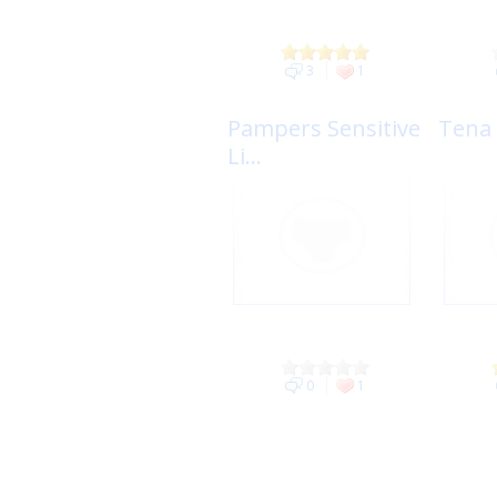
3
1
Pampers Sensitive
Tena 
Li...
0
1