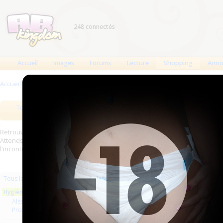
248 connectés
Accueil
Images
Forums
Lecture
Shopping
Anno
Accueil
>
Produits
>
Hygiène usage unique
Tous les produits
Meilleurs produits
Bout
Retrouverez sur cette page les meilleures couches (Tena, Abena, Molicare,
Attends, Bambino...) et les meilleurs produits aussi bien pour les fétichist
l'incontinence.
Les plus récents
Trier par nom
Les 
Tous les produits
Hygiène usage unique
Alèses
Produits de soin
Alèse Molinea Plus
ID Ex