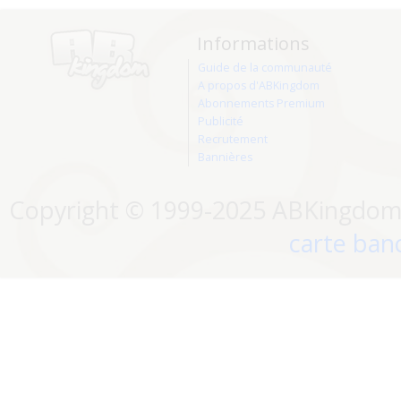
Informations
Guide de la communauté
A propos d'ABKingdom
Abonnements Premium
Publicité
Recrutement
Bannières
Copyright © 1999-2025 ABKingdom. 
carte banc