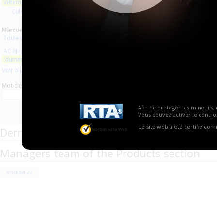
Vêtements en latex
Aucun produit trouvé.
Culottes latex
Marques :
Toutes les marques
AC Medicals Supplies
(dummy rubber clothes)
Voir plus
Mot-clé
Afin de protéger les mineurs, 
Vous pouvez activer le contrôl
Ce site web a été certifié co
Derniers commentaires de produits
Managers team of the Products section
mickael22