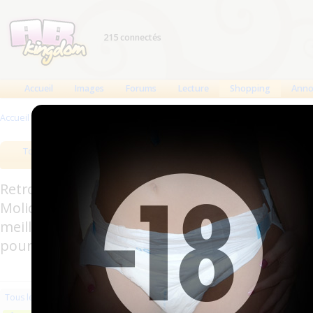
215 connectés
Accueil
Images
Forums
Lecture
Shopping
Anno
Accueil
>
Produits
>
Vêtements en latex
Tous les produits
Meilleurs produits
Bout
Retrouverez sur cette page les meilleures couc
Molicare, Comficare, Confiance, Depend, Attends
meilleurs produits aussi bien pour les fétichis
pour l'incontinence.
Les plus récents
Trier par nom
Les 
Tous les produits