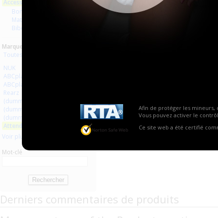
Accessoires
Aucun produit trouvé.
Bondage
Matériel médical
Biberons Tétines
Marques :
Toutes les marques
NUK
ABCplaisir.com
ABCplaisir
Rearz
(dummy bondage)
Afin de protéger les mineurs, 
(dummy pacifiers)
Vous pouvez activer le contrôl
(dummy medical equipment)
Attends
Ce site web a été certifié co
Voir plus
Mot-clé
Derniers commentaires de produits