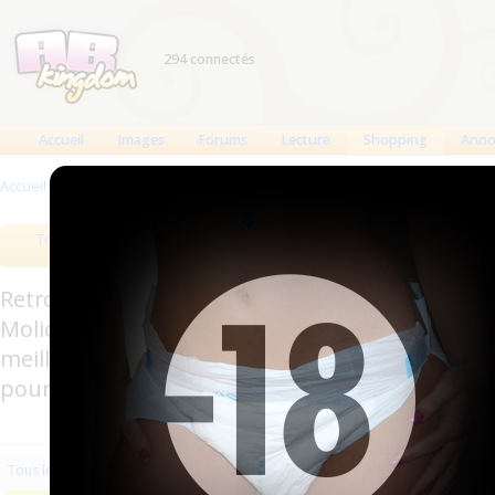
294 connectés
Accueil
Images
Forums
Lecture
Shopping
Anno
Accueil
>
Produits
>
Accessoires
Tous les produits
Meilleurs produits
Bout
Retrouverez sur cette page les meilleures couc
Molicare, Comficare, Confiance, Depend, Attends
meilleurs produits aussi bien pour les fétichis
pour l'incontinence.
Les plus récents
Trier par nom
Les 
Tous les produits