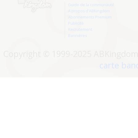
Guide de la communauté
A propos d'ABKingdom
Abonnements Premium
Publicité
Recrutement
Bannières
Copyright © 1999-2025 ABKingdom. 
carte banc