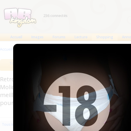
236 connectés
Accueil
Images
Forums
Lecture
Shopping
Anno
Accueil
>
Produits
>
Accessoires
>
Matériel médical
Tous les produits
Meilleurs produits
Bout
Retrouverez sur cette page les meilleures couc
Molicare, Comficare, Confiance, Depend, Attends
meilleurs produits aussi bien pour les fétichis
pour l'incontinence.
Les plus récents
Trier par nom
Les 
Tous les produits