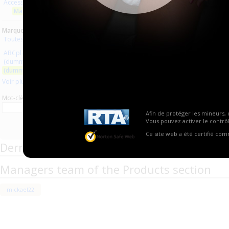
Accessoires
Aucun produit trouvé.
Matériel médical
Marques :
Toutes les marques
ABCplaisir
(dummy medical equipment)
(dummy pacifiers)
Voir plus
Mot-clé
Afin de protéger les mineurs, 
Vous pouvez activer le contrôl
Ce site web a été certifié co
Derniers commentaires de produits
Managers team of the Products section
mickael22