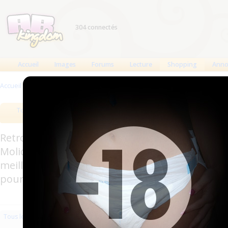
304 connectés
Accueil
Images
Forums
Lecture
Shopping
Anno
Accueil
>
Produits
>
Accessoires
>
Bondage
Tous les produits
Meilleurs produits
Bout
Retrouverez sur cette page les meilleures couc
Molicare, Comficare, Confiance, Depend, Attends
meilleurs produits aussi bien pour les fétichis
pour l'incontinence.
Les plus récents
Trier par nom
Les 
Tous les produits