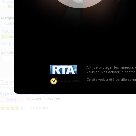
Accessoires
Aucun produit trouvé.
Bondage
Marques :
Toutes les marques
ABCplaisir.com
(dummy bondage)
Voir plus
Mot-clé
Afin de protéger les mineurs, 
Vous pouvez activer le contrôl
Ce site web a été certifié co
Derniers commentaires de produits
Cage de chasteté prison en silicone
:
Trotzdem Tolles Teil
Odin81
Il y a 5 ans