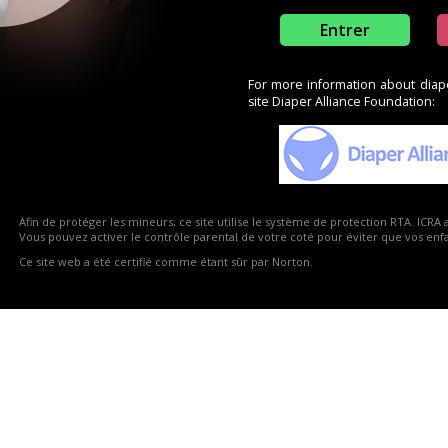
Entrer
For more information about diaper
site Diaper Alliance Foundation:
20
25
18
23
15
2
Afin de protéger les mineurs, ce site utilise le système de protection RTA. ICRA 
Vous pouvez activer le contrôle parental de votre coté pour éviter que vos enfan
ABU
Lavender
ABU BareBu
Ce site web a été certifié comme étant sûr par Norton.