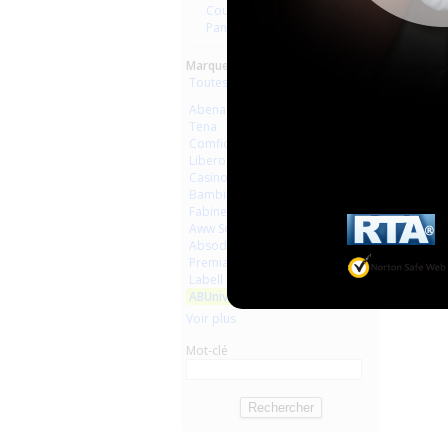
Couches droites et inserts
Pants
Marques :
Toutes les marques
Abena
Tena
Comficare
Libero
Casino
Bambino
Fabine
Aww So Cute
Peek
Absodys
Premia
Labell
ABUniverse
Voir plus
Mot-clé