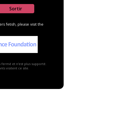
Sortir
s fetish, please visit the
2
14
18
a fermé et n'est plus supporté.
ts visitent ce site.
m
ABU: PreSchool
Plast...