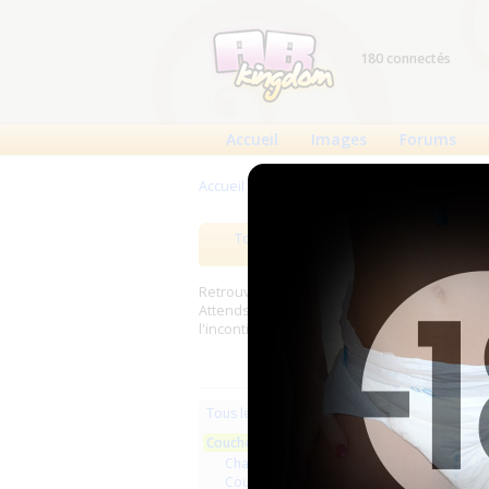
180 connectés
Accueil
Images
Forums
Accueil
>
Produits
>
Couches à usage uniqu
Tous les produits
Meilleurs
Retrouverez sur cette page les meilleures c
Attends, Bambino...) et les meilleurs produit
l'incontinence.
Les plus r
Tous les produits
Couches à usage unique
Little
Changes complets
Couches anatomiques