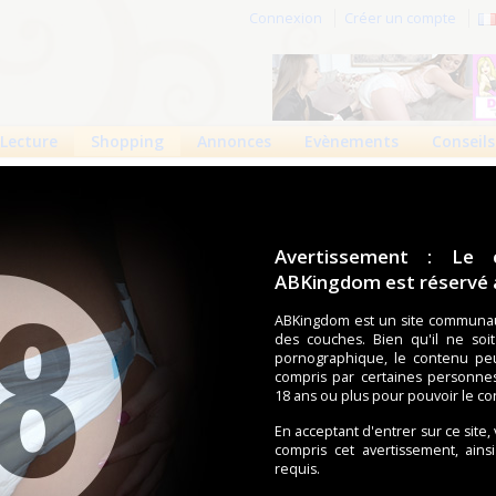
Connexion
Créer un compte
Lecture
Shopping
Annonces
Evènements
Conseils
e
 produits
Boutiques
Avertissement : Le 
ABKingdom est réservé a
ouches (Tena, Abena, Molicare, Comficare, Confiance, Depend,
s aussi bien pour les fétichistes des couches que pour
ABKingdom est un site communau
ABU
des couches. Bien qu'il ne soi
pornographique, le contenu pe
compris par certaines personne
18 ans ou plus pour pouvoir le co
écents
Trier par nom
Les préférés
En acceptant d'entrer sur ce site,
Pawz
ABU Super Dry
ABU Cushies
compris cet avertissement, ains
requis.
Kids