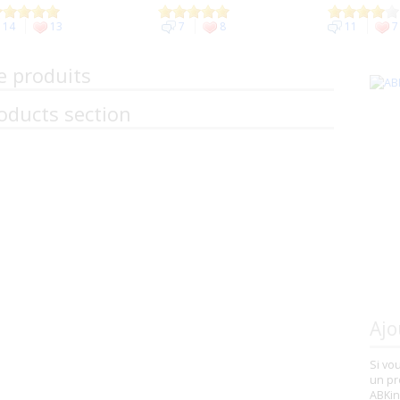
14
13
7
8
11
7
e produits
oducts section
Ajo
Si vo
un pr
ABKin