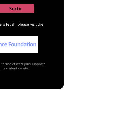
Sortir
s fetish, please visit the
a fermé et n'est plus supporté.
Publicité ▼
ts visitent ce site.