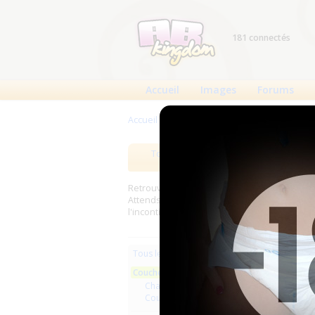
181 connectés
Accueil
Images
Forums
Accueil
>
Produits
>
Couches lavables
Tous les produits
Meilleurs
Retrouverez sur cette page les meilleures c
Attends, Bambino...) et les meilleurs produit
l'incontinence.
Les plus r
Tous les produits
Couches lavables
Culott
Changes complets
Couches droites et inserts