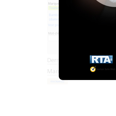
Marques :
Toutes les marques
Bambinex
(dummy clothe diapers)
Voir plus
Mot-clé
Derniers commentaires d
Managers team of the Pr
mickael22