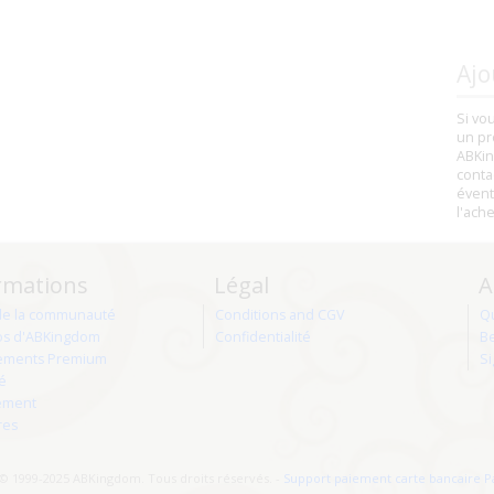
Ajo
Si vo
un pr
ABKin
conta
évent
l'ach
rmations
Légal
A
de la communauté
Conditions and CGV
Q
os d'ABKingdom
Confidentialité
Be
ments Premium
Si
té
ement
res
© 1999-2025 ABKingdom. Tous droits réservés. -
Support paiement carte bancaire P