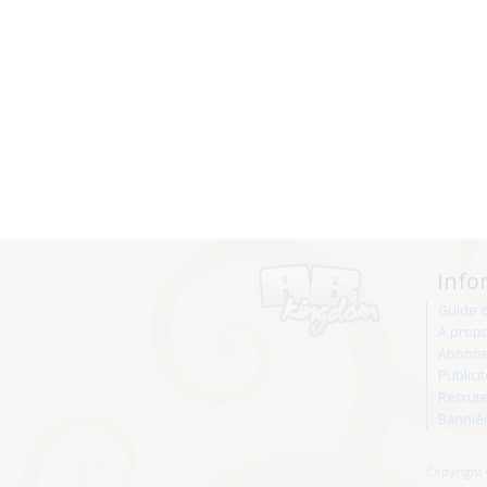
Info
Guide 
A prop
Abonne
Publici
Recrut
Banniè
Copyright 