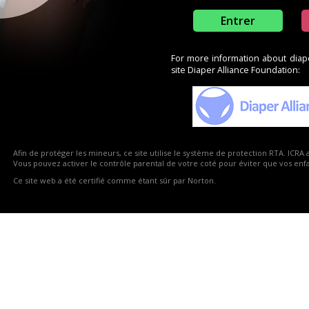
Entrer
For more information about diaper
site Diaper Alliance Foundation:
0
9
9
13
0
5
Afin de protéger les mineurs, ce site utilise le système de protection RTA. ICRA 
e produits
Vous pouvez activer le contrôle parental de votre coté pour éviter que vos enfan
Ce site web a été certifié comme étant sûr par Norton.
oducts section