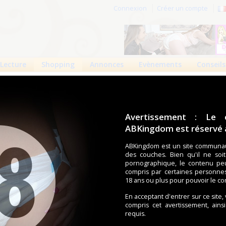
Connexion
Créer un compte
Lecture
Shopping
Annonces
Evènements
Conseils
 produits
Boutiques
Avertissement : Le 
ABKingdom est réservé a
ouches (Tena, Abena, Molicare, Comficare, Confiance, Depend,
s aussi bien pour les fétichistes des couches que pour
ABKingdom est un site communau
des couches. Bien qu'il ne soi
pornographique, le contenu pe
compris par certaines personne
écents
Trier par nom
Les préférés
18 ans ou plus pour pouvoir le co
e 2042
Bambinex Couche
Bambinex Co
En acceptant d'entrer sur ce site,
compris cet avertissement, ains
TE1 ...
TE1 ...
requis.