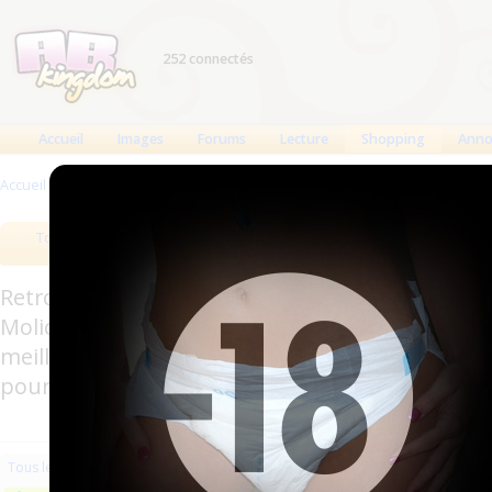
252 connectés
Accueil
Images
Forums
Lecture
Shopping
Anno
Accueil
>
Produits
>
Vêtements
Tous les produits
Meilleurs produits
Bout
Retrouverez sur cette page les meilleures couc
Molicare, Comficare, Confiance, Depend, Attends
meilleurs produits aussi bien pour les fétichis
pour l'incontinence.
Les plus récents
Trier par nom
Les 
Tous les produits