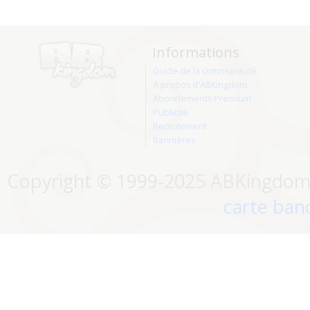
Informations
Guide de la communauté
A propos d'ABKingdom
Abonnements Premium
Publicité
Recrutement
Bannières
Copyright © 1999-2025 ABKingdom. 
carte banc