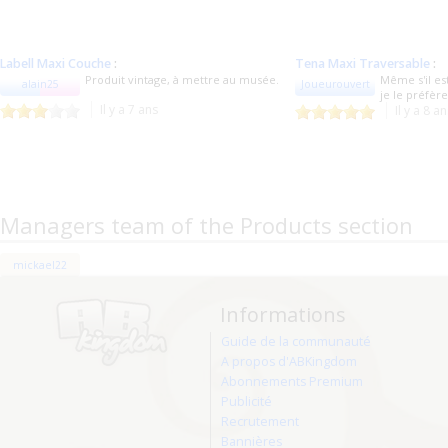
Labell Maxi Couche
:
Tena Maxi Traversable
:
Produit vintage, à mettre au musée.
Même s'il es
alain25
Joueurouvert
je le préfèr
Il y a 7 ans
Il y a 8 a
Managers team of the Products section
mickael22
Informations
Guide de la communauté
A propos d'ABKingdom
Abonnements Premium
Publicité
Recrutement
Bannières