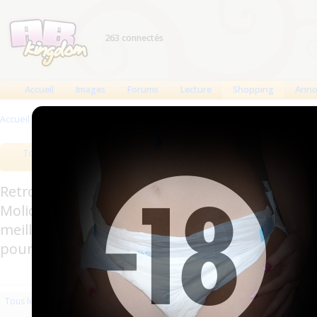
263 connectés
Accueil
Images
Forums
Lecture
Shopping
Anno
Accueil
>
Produits
>
Couches à usage unique
>
Couches droites et inserts
Tous les produits
Meilleurs produits
Bout
Retrouverez sur cette page les meilleures couc
Molicare, Comficare, Confiance, Depend, Attends
meilleurs produits aussi bien pour les fétichis
pour l'incontinence.
Les plus récents
Trier par nom
Les 
Tous les produits