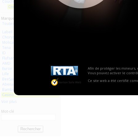
Couches à usage unique
Aucun produit trouvé.
Couches droites et inserts
Marques :
Toutes les marques
Labell
Chorys
Molicare
Tena
ID
Flufsan
AMD
Euron
Afin de protéger les mineurs, 
Vous pouvez activer le contrôl
Lille
BeeSana
Ce site web a été certifié co
Abena
Bambino
Casino
Voir plus
Mot-clé