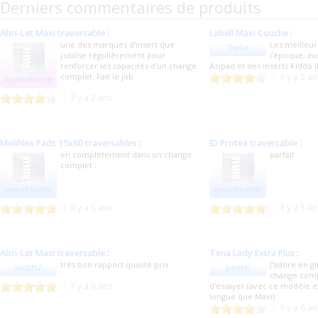
Derniers commentaires de produits
Abri-Let Maxi traversable
:
Labell Maxi Couche
:
une des marques d'insert que
Les meilleur
Thalie
j'utilise régulièrement pour
l'époque, av
renforcer les capacités d'un change
Azipad et des inserts Kiddo 
complet. Fait le job.
Il y a 2 a
SophieRonde
Il y a 2 ans
MoliNea Pads 15x60 traversables
:
ID Protea traversable
:
en complètement dans un change
parfait
complet .
bebefred500
bebefred500
Il y a 5 ans
Il y a 5 a
Abri-Let Maxi traversable
:
Tena Lady Extra Plus
:
très bon rapport qualité prix
J'adore en gl
abdlf57
pentel
change compl
Il y a 6 ans
d'essayer (avec ce modèle e
longue que Maxi)
Il y a 6 a