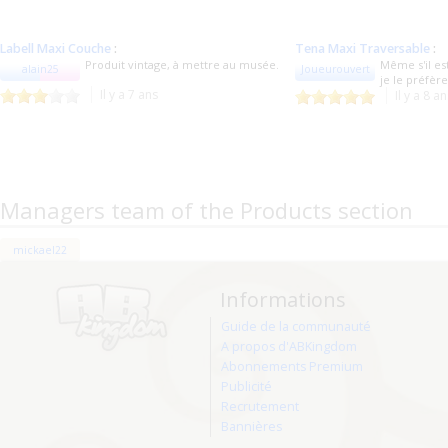
Labell Maxi Couche
:
Tena Maxi Traversable
:
Produit vintage, à mettre au musée.
Même s'il es
alain25
Joueurouvert
je le préfèr
Il y a 7 ans
Il y a 8 a
Managers team of the Products section
mickael22
Informations
Guide de la communauté
A propos d'ABKingdom
Abonnements Premium
Publicité
Recrutement
Bannières