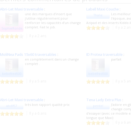
Abri-Let Maxi traversable
:
Labell Maxi Couche
:
une des marques d'insert que
Les meilleur
Thalie
j'utilise régulièrement pour
l'époque, av
renforcer les capacités d'un change
Azipad et des inserts Kiddo 
complet. Fait le job.
Il y a 2 a
SophieRonde
Il y a 2 ans
MoliNea Pads 15x60 traversables
:
ID Protea traversable
:
en complètement dans un change
parfait
complet .
bebefred500
bebefred500
Il y a 5 ans
Il y a 5 a
Abri-Let Maxi traversable
:
Tena Lady Extra Plus
:
très bon rapport qualité prix
J'adore en gl
abdlf57
pentel
change compl
Il y a 6 ans
d'essayer (avec ce modèle e
longue que Maxi)
Il y a 6 a