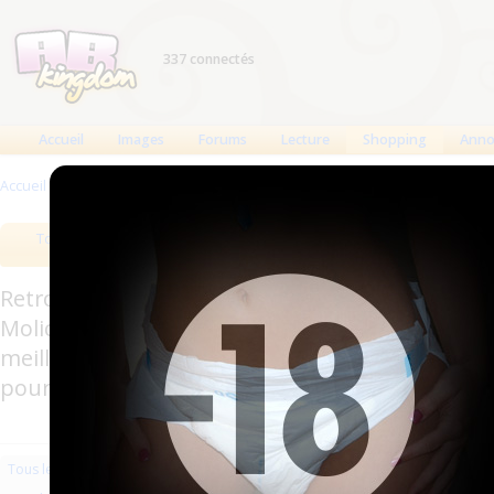
337 connectés
Accueil
Images
Forums
Lecture
Shopping
Anno
Accueil
>
Produits
>
Couches à usage unique
>
Couches droites et inserts
Tous les produits
Meilleurs produits
Bout
Retrouverez sur cette page les meilleures couc
Molicare, Comficare, Confiance, Depend, Attends
meilleurs produits aussi bien pour les fétichis
pour l'incontinence.
Les plus récents
Trier par nom
Les 
Tous les produits