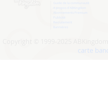
Guide de la communauté
A propos d'ABKingdom
Abonnements Premium
Publicité
Recrutement
Bannières
Copyright © 1999-2025 ABKingdom. 
carte banc