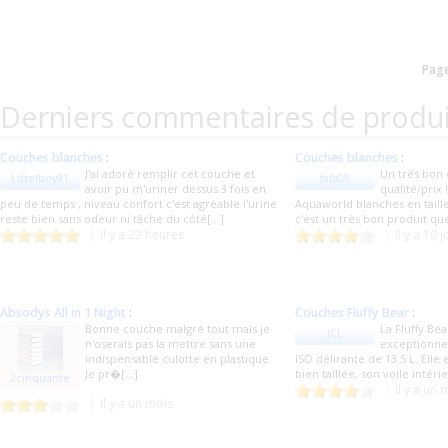
Page
Derniers commentaires de produi
Couches blanches
:
Couches blanches
:
J'ai adoré remplir cet couche et
Un très bon
Littelboy91
fafa09
avoir pu m'uriner dessus 3 fois en
qualité/prix !
peu de temps , niveau confort c'est agréable l'urine
Aquaworld blanches en taille
reste bien sans odeur ni tâche du côté[...]
c'est un très bon produit q
Il y a 22 heures
Il y a 10 
Absodys All in 1 Night
:
Couches Fluffy Bear
:
Bonne couche malgré tout mais je
La Fluffy Be
JCL
n'oserais pas la mettre sans une
exceptionnel
indispensable culotte en plastique
ISO délirante de 13.5 L. Elle 
Je pr�[...]
bien taillée, son voile intérie
2cinquante
Il y a un 
Il y a un mois