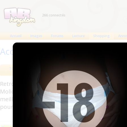
266 connectés
Accueil
Images
Forums
Lecture
Shopping
Anno
Accueil
>
Produits
Tous les produits
Meilleurs produits
Bout
Retrouverez sur cette page les meilleures couc
Molicare, Comficare, Confiance, Depend, Attends
meilleurs produits aussi bien pour les fétichis
pour l'incontinence.
Les plus récents
Trier par nom
Les 