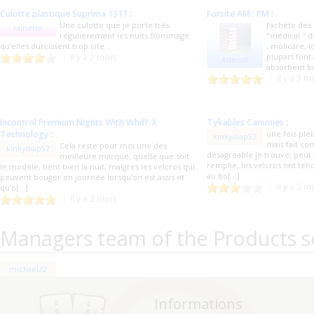
Culotte plastique Suprima 1311
:
Forsite AM : PM
:
Une culotte que je porte très
J’achète des
rainette
regulièrement les nuits.Dommage
"médical " d
qu'elles durcissent trop vite...
, molicare, i
Il y a 2 mois
plupart font
Abendl
absorbent be
Il y a 3 m
Incontrol Premium Nights With Whiff-X
Tykables Cammies
:
Technology
:
une fois plei
kinkydiap52
mais fait c
Cela reste pour moi une des
kinkydiap52
désagréable je trouve, peut f
meilleure marque, quelle que soit
remplie, les velcros ont te
le modèle, tient bien la nuit, malgres les velcros qui
au bo[...]
peuvent bouger en journée lorsqu'on est assis et
Il y a 3 m
qu'o[...]
Il y a 3 mois
Managers team of the Products s
mickael22
Informations