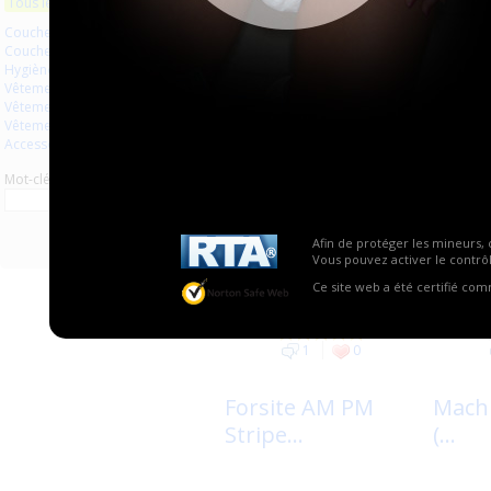
Tous les produits
Couches à usage unique
Couches lavables
Page
Hygiène usage unique
Vêtements
Salopette PVC
Body 
Vêtements en plastique
rembou...
Vêtements en latex
Accessoires
Mot-clé
Afin de protéger les mineurs, 
Vous pouvez activer le contrôl
Ce site web a été certifié co
1
0
Forsite AM PM
Machi
Stripe...
(...