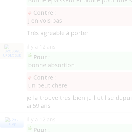
Bonne épaisseur et douce pour une s
Contre :
J en vois pas
Très agréable à porter
il y a 12 ans
Pour :
UROLOGUE
bonne absortion
Contre :
un peut chere
je la trouve tres bien je l utilise dep
ai 59 ans
il y a 12 ans
LDiap
Pour :