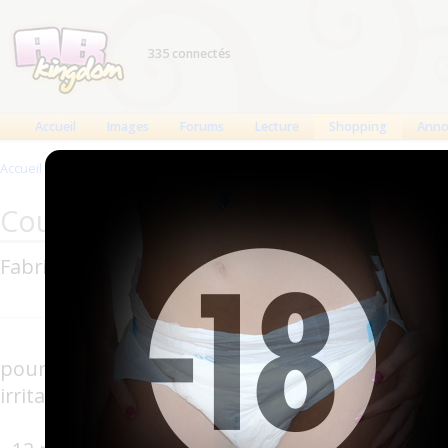
335 connectés
Accueil
Images
Forums
Lecture
Shopping
Anno
Accueil
>
Produits
>
Couches anatomiques
>
Vania Maxi Nuit
Couches anatomiques Vania : Van
Fabricant : Vania (
Johnson & Johnson
)
"Vania, long
pour plus de protection. Voile doux hypoa
irritant."