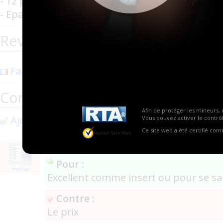
- 12 protections par paquet avec sachets servic
- Epaisseur : 8mm
Revendeurs de la marque Vania
Farmaline
(Tongeren)
(0)
Commentaires
Afin de protéger les mineurs, 
Ajouter un commentaire
Vous pouvez activer le contrôl
Ce site web a été certifié co
il y a 6 ans
Pour :
mensa
Excellent comme insert ou pour se sa
Contre :
Le prix