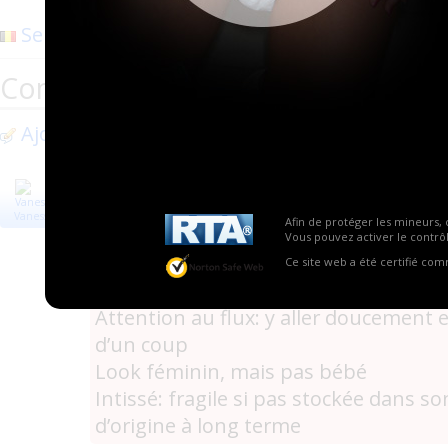
Senup
(Thuin)
(2)
Commentaires
Ajouter un commentaire
il y a 3 ans
Pour :
Vanessa75
Afin de protéger les mineurs, 
Vous pouvez activer le contrôl
Absorption surprenante pour une si 
Ce site web a été certifié co
Contre :
Attention au flux: y aller doucement e
d’un coup
Look féminin, mais pas bébé
Intissé: fragile si pas stockée dans s
d’origine à long terme