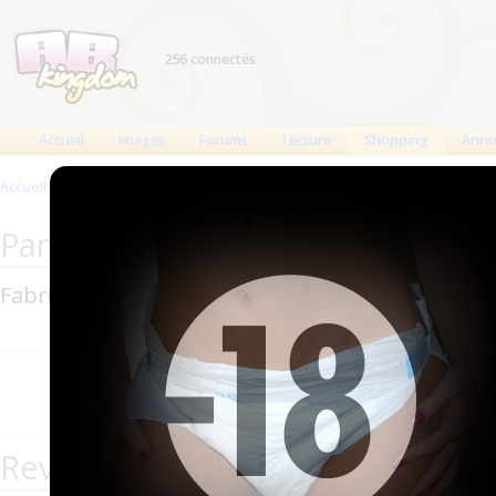
256 connectés
Accueil
Images
Forums
Lecture
Shopping
Anno
Accueil
>
Produits
>
Pants
>
Always Discreet Plus
Pants Always : Always Discreet Plu
Fabricant : Always
Pants à enfiler
Revendeurs de la marque Always