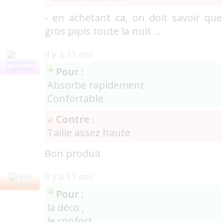
- en achetant ca, on doit savoir qu
gros pipis toute la nuit ...
il y a 11 ans
Pour :
angelbeats
Absorbe rapidement
Confortable
Contre :
Taille assez haute
Bon produit
il y a 11 ans
Lydie
Pour :
la déco ,
le confort