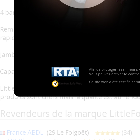
4 bandes fiables pour la sécurité.
Rembourrage intérieur en tissu ultra-doux ave
rapide
Jambe extensible se rassemble et un protecteu
Afin de protéger les mineurs, 
Capacité absorption : 6000 ml
Vous pouvez activer le contrôl
Ce site web a été certifié co
Littleforbig se positionne sur le haut de ga
produits sont chers mais la qualité est au rend
Revendeurs de la marque LittleFo
France ABDL
(29 Le Folgoët)
(34)