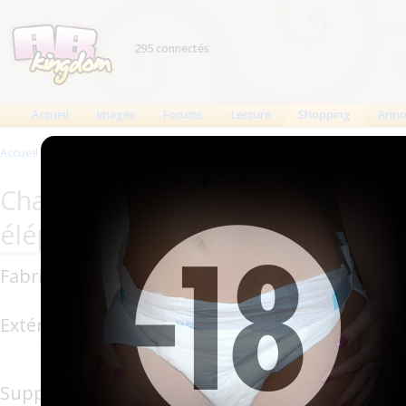
295 connectés
Accueil
Images
Forums
Lecture
Shopping
Anno
Accueil
>
Produits
>
Changes complets
>
littleforbig petit éléphanteau
Changes complets LittleForBig : lit
éléphanteau
Fabricant : LittleForBig
Extérieur : Plastique
Support en plastique solide, vous pouvez lui fai