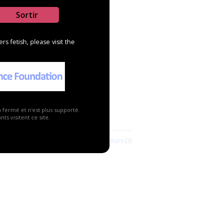
Sortir
s fetish, please visit the
a fermé et n'est plus supporté.
vendeurs
ts visitent ce site.
Voir tous les revendeurs
(3)