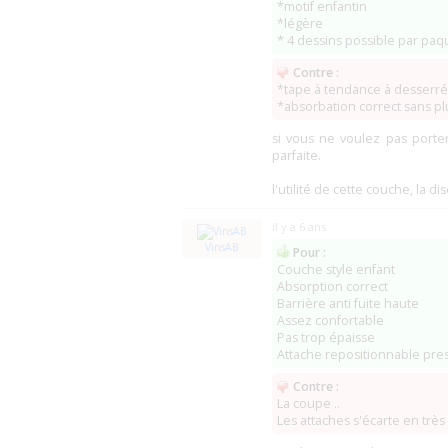
*motif enfantin
*légère
* 4 dessins possible par paq
Contre :
*tape à tendance à desserré
*absorbation correct sans plu
si vous ne voulez pas porte
parfaite.
l'utilité de cette couche, la di
il y a 6 ans
VinsAB
Pour :
Couche style enfant
Absorption correct
Barrière anti fuite haute
Assez confortable
Pas trop épaisse
Attache repositionnable presq
Contre :
La coupe ..
Les attaches s'écarte en trè