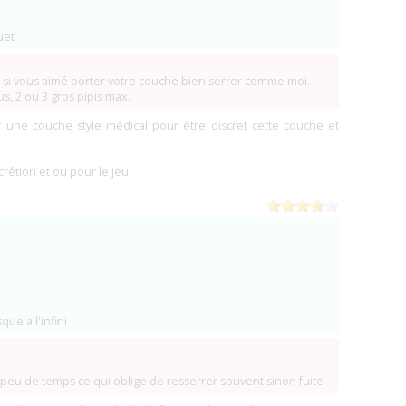
uet
 si vous aimé porter votre couche bien serrer comme moi.
s, 2 ou 3 gros pipis max.
r une couche style médical pour être discret cette couche et
scrétion et ou pour le jeu.
ue a l'infini
s peu de temps ce qui oblige de resserrer souvent sinon fuite