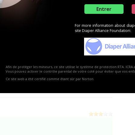
Entrer
For more information about diaper
site Diaper Alliance Foundation:
 Nappiesrus
(34)
Afin de protéger les mineurs, ce site utilise le système de protection RTA. ICRA 
Re
Vous pouvez activer le contrôle parental de votre coté pour éviter que vos enfan
 Las Vegas)
(0)
Ce site web a été certifié comme étant sûr par Norton.