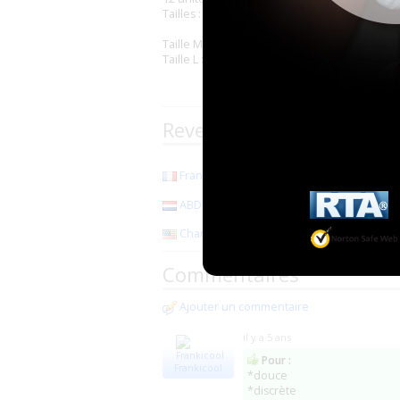
Tailles :
Taille M : 71-91 cm, 28-36-inch
Taille L : 91-117 cm, 36-48-inch
Revendeurs de la marque
France ABDL
(29 Le Folgoët)
ABDL Factory
(Schaijk)
(8)
Changing times Diaper Company
(Nevada
Commentaires
Ajouter un commentaire
il y a 5 ans
Pour :
Frankicool
*douce
*discrète