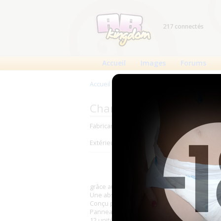
217 connectés
Accueil
Images
Forums
Accueil
>
Produits
>
Changes complets
>
Pla
Changes complets Nappie
Fabricant : Nappiesrus (
Incontinence Shop L
Extérieur : Intissé
grâce au panneau avant renforcé (tape zone)
Une absorption totale d'environ 3500 ml.
Conçu pour être porté en toute discrétion g
Panneau avant renforcé (tape zone) imprimé 
12 unités par paquet en taille M et L