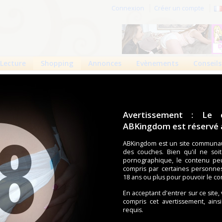
Connexion
Créer un compte
Lecture
Shopping
Annonces
Evènements
Conseils
yDayz Boys
srus : PlayDayz Boys
Avertissement : Le 
ABKingdom est réservé a
td
)
2
0
3767 vues
ABKingdom est un site communau
des couches. Bien qu'il ne soi
pornographique, le contenu pe
Une couche avec un extérieur doux en coton respirant.
compris par certaines personne
Ceinture élastique à l'avant et à l'arrière.
18 ans ou plus pour pouvoir le co
Un système de 4 adhésifs solides et repositionnables
.
En acceptant d'entrer sur ce site,
compris cet avertissement, ains
râce au SAP japonais dernière génération.
requis.
avec 4 dessins différents par paquet.