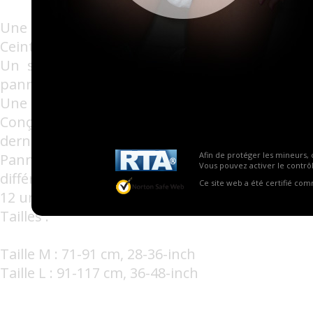
Une couche avec un extérieur en plastique doux
Ceinture élastique à l'avant et à l'arrière.
Un système de 4 adhésifs solides et reposi
panneau avant renforcé (tape zone).
Une absorption totale d'environ 3500 ml.
Conçu pour être porté en toute discrétion gr
dernière génération.
Afin de protéger les mineurs, 
Panneau avant renforcé (tape zone) impr
Vous pouvez activer le contrôl
différents par paquet.
Ce site web a été certifié co
12 unités par paquet en tailles M et L
Tailles :
Taille M : 71-91 cm, 28-36-inch
Taille L : 91-117 cm, 36-48-inch