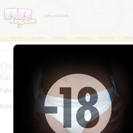
329 connectés
Accueil
Images
Forums
Lecture
Shopping
Anno
Accueil
>
Produits
>
Changes complets
>
PlayDayz Classic Girls
Changes complets Nappiesrus : Pl
Girls
Fabricant : Nappiesrus (
Incontinence Shop Ltd
)
Extérieur : Intissé
Il y a des pap
des vaches, des