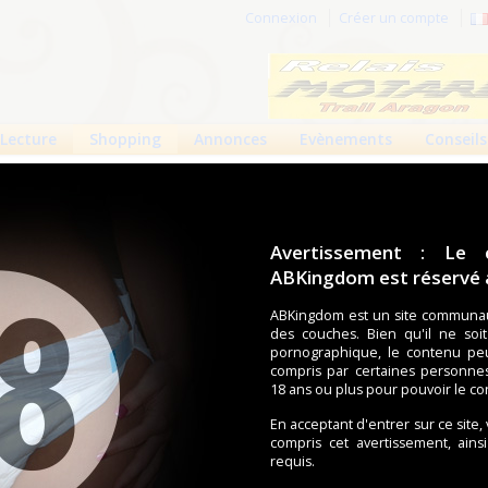
Connexion
Créer un compte
Lecture
Shopping
Annonces
Evènements
Conseils
mia Slip Nuit
: Premia Slip Nuit
Avertissement : Le 
ABKingdom est réservé a
14
10
18182 vues
ABKingdom est un site communau
des couches. Bien qu'il ne soi
pornographique, le contenu pe
compris par certaines personne
"Excellent pouvoir d’absorption grâce à son double
18 ans ou plus pour pouvoir le co
tampon. Muni de témoin d'humidité, barrières fécales,
ésifs repositionnables. Modèle nuit, équipé d’un voile “garde au
En acceptant d'entrer sur ce site,
compris cet avertissement, ains
requis.