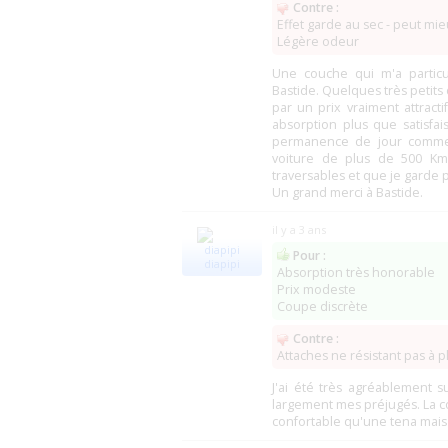
Contre :
Effet garde au sec - peut mie
Légère odeur
Une couche qui m'a partic
Bastide. Quelques très petit
par un prix vraiment attract
absorption plus que satisfai
permanence de jour comme 
voiture de plus de 500 Km,
traversables et que je garde 
Un grand merci à Bastide.
il y a 3 ans
Pour :
diapipi
Absorption très honorable
Prix modeste
Coupe discrète
Contre :
Attaches ne résistant pas à
J'ai été très agréablement s
largement mes préjugés. La co
confortable qu'une tena mai