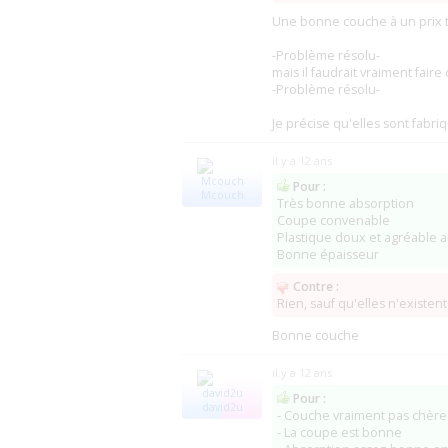
Une bonne couche à un prix to
-Problème résolu-
mais il faudrait vraiment fai
-Problème résolu-
Je précise qu'elles sont fabr
il y a 12 ans
Pour :
Mcouch
Très bonne absorption
Coupe convenable
Plastique doux et agréable 
Bonne épaisseur
Contre :
Rien, sauf qu'elles n'existent
Bonne couche
il y a 12 ans
Pour :
david2u
- Couche vraiment pas chère
- La coupe est bonne