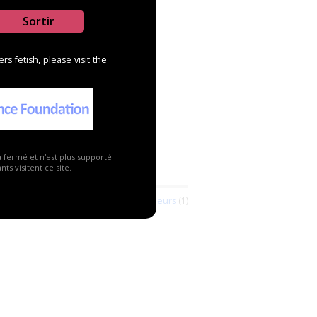
Sortir
s fetish, please visit the
a fermé et n'est plus supporté.
vendeurs
ts visitent ce site.
Voir tous les revendeurs
(1)