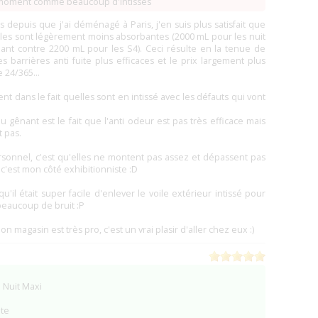
 moment comme beaucoup d'intissés
 depuis que j'ai déménagé à Paris, j'en suis plus satisfait que
lles sont légèrement moins absorbantes (2000 mL pour les nuit
bant contre 2200 mL pour les S4). Ceci résulte en la tenue de
es barrières anti fuite plus efficaces et le prix largement plus
 24/365...
nt dans le fait quelles sont en intissé avec les défauts qui vont
 gênant est le fait que l'anti odeur est pas très efficace mais
t pas.
rsonnel, c'est qu'elles ne montent pas assez et dépassent pas
c'est mon côté exhibitionniste :D
u'il était super facile d'enlever le voile extérieur intissé pour
 beaucoup de bruit :P
n magasin est très pro, c'est un vrai plasir d'aller chez eux :)
n Nuit Maxi
te