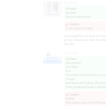
il y a 9 ans
Pour :
épaisse
palmidulle
bonne absorption
Contre :
a voir avec le temps
j'ai essayé la nuit maxi (15 eur
je les trouve pas mal, les ch
doute)
il y a 9 ans
Pour :
BabyKato
Absorption
Gonflent
Prix
Trouvables partout ou il y a 
Coupe
Barrières anti fuites effica
Voile plastique facile à attein
Contre :
Intissé
Anti odeurs pas très efficace