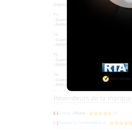
Disponible en 4 tailles :
T1 :
- Quantité : 20 protections par paquet, 4 paq
- Référence paquet : 103494
T2 :
- Quantité : 20 protections par paquet, 3 paq
- Référence paquet : 103495
T3 :
- Quantité : 20 protections par paquet, 3 paq
- Référence paquet : 103496
T4 :
- Quantité : 20 protections par paquet, 2 paq
- Référence paquet : 103497
Revendeurs de la marque
Senup
(Thuin)
(2)
Bastide Le Confort Médical