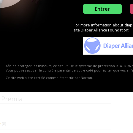
Entrer
uets par carton
For more information about diaper
site Diaper Alliance Foundation:
uets par carton
uets par carton
Afin de protéger les mineurs, ce site utilise le système de protection RTA. ICRA 
Re
Vous pouvez activer le contrôle parental de votre coté pour éviter que vos enfan
Ce site web a été certifié comme étant sûr par Norton.
uets par carton
 Premia
(8)