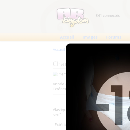
341 connectés
Accueil
Images
Forums
Accueil
>
Produits
>
Changes complets
>
Pre
Changes complets Premia 
Fabricant : Premia
Année de production : 2010 (?)
Extérieur : Intissé
élastiques anti-fuites à l’entrejambe et adh
sec.”
- Extérieur en voile doux non-tissé.