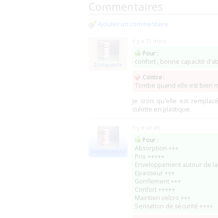
Commentaires
Ajouter un commentaire
il y a 11 mois
Pour :
confort , bonne capacité d'ab
2cinquante
Contre :
Tombe quand elle est bien m
Je crois qu'elle est rempla
culotte en plastique.
il y a un an
Pour :
Absorption +++
bambinette2
Prix +++++
Enveloppement autour de la 
Epaisseur +++
Gonflement +++
Confort +++++
Maintien velcro +++
Sensation de sécurité ++++