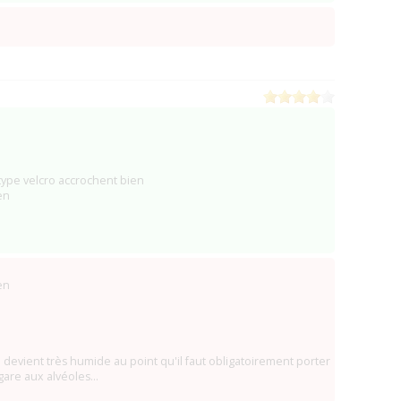
type velcro accrochent bien
en
en
é devient très humide au point qu'il faut obligatoirement porter
gare aux alvéoles...