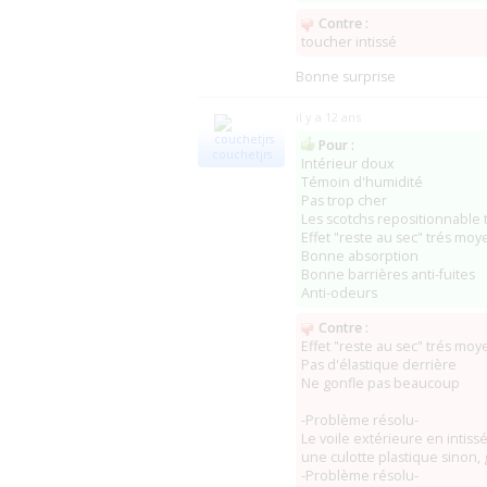
Contre :
toucher intissé
Bonne surprise
il y a 12 ans
Pour :
couchetjrs
Intérieur doux
Témoin d'humidité
Pas trop cher
Les scotchs repositionnable 
Effet "reste au sec" trés moy
Bonne absorption
Bonne barrières anti-fuites
Anti-odeurs
Contre :
Effet "reste au sec" trés moy
Pas d'élastique derrière
Ne gonfle pas beaucoup
-Problème résolu-
Le voile extérieure en intiss
une culotte plastique sinon, 
-Problème résolu-