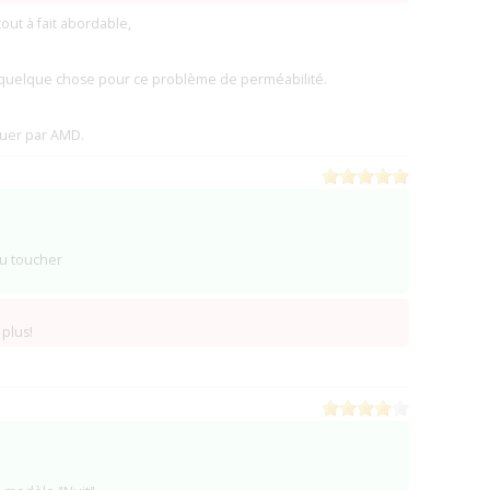
ut à fait abordable,
re quelque chose pour ce problème de perméabilité.
iquer par AMD.
au toucher
 plus!