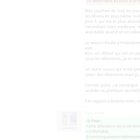
Se détendent au bout d'un
Mes couches de tout les jours
les Abena Air plus même si e
plus S qui est le plus absor
l'absorbant bien meilleure, l
abordable quand on en utilise
Le soucis résulte principaleme
avec...
Bon, un défaut qui est un peu
sous les vêtements, ça se sen
Un autre soucis qui m'est pe
assez des vêtements mais ça, 
Dernier point, j'ai remarqué q
accéder au plastique qui fait
PAr rapport à Bastide enfin, mo
il y a 11 ans
Pour :
Forte aborption de la versio
neketom
Confortable
Economiquement intéressan