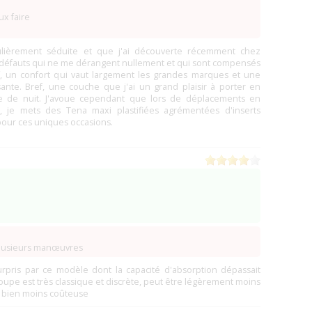
ux faire
ulièrement séduite et que j'ai découverte récemment chez
s défauts qui ne me dérangent nullement et qui sont compensés
if, un confort qui vaut largement les grandes marques et une
sante. Bref, une couche que j'ai un grand plaisir à porter en
de nuit. J'avoue cependant que lors de déplacements en
 je mets des Tena maxi plastifiées agrémentées d'inserts
pour ces uniques occasions.
 plusieurs manœuvres
urpris par ce modèle dont la capacité d'absorption dépassait
upe est très classique et discrète, peut être légèrement moins
s bien moins coûteuse