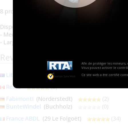
8 protections par paquet.
Disponible en deux tailles :
- Medium
- Large
Revendeurs de la marque Fabine
Afin de protéger les mineurs, 
Vous pouvez activer le contrôl
Littles Downunder
(Queensland)
(
Ce site web a été certifié co
Rearz
(3)
Fabimonti
(Norderstedt)
(2)
BunteWindel
(Buchholz)
(0)
France ABDL
(29 Le Folgoët)
(34)