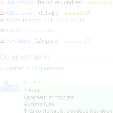
NappiesRus
(Bolton et Londres)
(4
ABDL Factory
(Schaijk)
(8)
IMWW
(Ravenstein)
(0)
dlshop
(0)
Max Diaper
(Långsele)
(0)
Diaper Connoisseur
(0)
Commentaires
Diaper Connoisseur (eBay Shop)
(0
Ajouter un commentaire
il y a 4 ans
Pour :
babypona
Épaisseur et capacité
Aucune fuite
Très confortable, plastique très doux