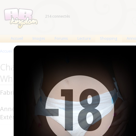
214 connectés
Accueil
Images
Forums
Lecture
Shopping
Anno
Accueil
>
Produits
>
Changes complets
>
Fabine Exklusiv White
Changes complets Fabine : Fabine
White
Fabricant : Fabine (
Buntewindel
)
Année de production : 2012
Extérieur : Plastique
Extérieur en p