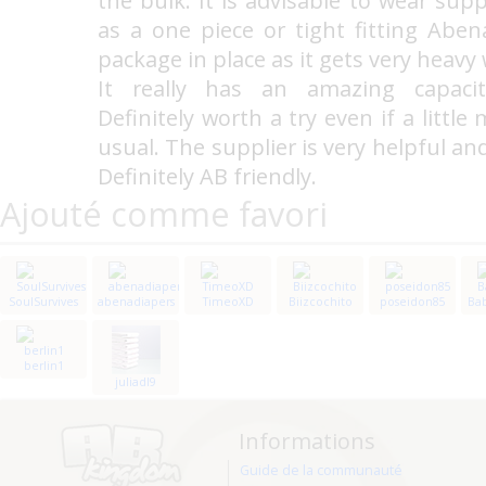
the bulk. It is advisable to wear sup
as a one piece or tight fitting Abe
package in place as it gets very heavy
It really has an amazing capacit
Definitely worth a try even if a littl
usual. The supplier is very helpful an
Definitely AB friendly.
Ajouté comme favori
SoulSurvives
abenadiapers
TimeoXD
Biizcochito
poseidon85
Ba
berlin1
juliadl9
Informations
Guide de la communauté