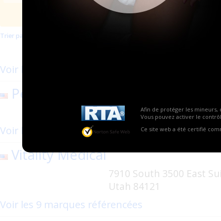
Trier par mise à jour
Trier par nom
Les plus populaires
2806 Ocean Avenue - Br
Voir les 5 marques référencées
Personally Delivered
Afin de protéger les mineurs, 
9601 East Rand Place - 
Vous pouvez activer le contrôl
Voir les 6 marques référencées
Ce site web a été certifié co
Vitality Medical
7910 South 3500 East Suit
Utah 84121
Voir les 9 marques référencées