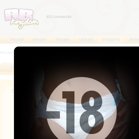
452 connectés
Accueil
Images
Forums
Lecture
Shopping
Anno
Accueil
>
Produits
>
Boutiques
Tous les produits
Meilleurs produits
Bout
Chercher dans les revendeurs
Nom
Catégories
Pays
Marque
Ville/Adresse
A