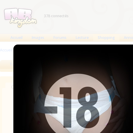
378 connectés
Accueil
Images
Forums
Lecture
Shopping
Anno
Accueil
>
Produits
>
Boutiques
Tous les produits
Meilleurs produits
Bout
Chercher dans les revendeurs
Nom
Catégories
Pays
Marque
Ville/Adresse
A