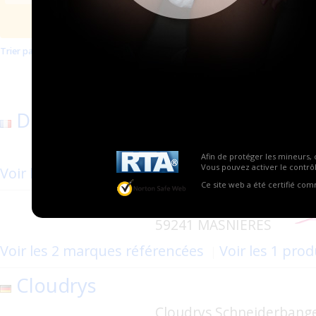
Trier par mise à jour
Trier par nom
Les plus populaires
1
2
3
10
Suivant
Pages :
...
Diaper-mc-incontinences
32 allée des tilleuls 59
Afin de protéger les mineurs, 
Vous pouvez activer le contrôl
Voir les 2 marques référencées
Ce site web a été certifié co
32 allée des tilleuls
59241 MASNIERES
Voir les 2 marques référencées
Voir les 1 pro
Cloudrys
Cloudrys Schneiderbang