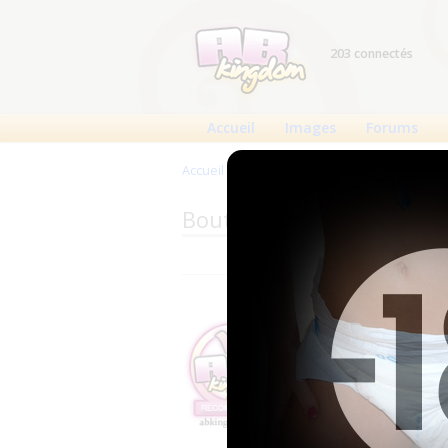
203 connectés
Accueil
Images
Forums
Accueil
>
Produits
>
Boutiques
>
Forsite
Boutique : Forsite