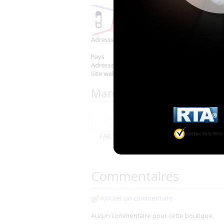
Adresse
1 Guiquell
Voir sur la 
Pays
France
Adresse email
contact@fo
Site web
https://ww
Marques proposées par F
FAB SENSE
Forsite
Commentaires
Ajouter un commentaire
Aucun commentaire pour cette boutique.