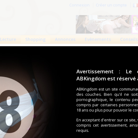
Connexion
Créer un compte
Lecture
Shopping
Annonces
Evènements
Conseils
Avertissement : Le 
ABKingdom est réservé a
Informations mises à jour le 9 janv. 2020
5815 vues
ABKingdom est un site communau
des couches. Bien qu'il ne soi
pornographique, le contenu pe
compris par certaines personne
18 ans ou plus pour pouvoir le co
En acceptant d'entrer sur ce site,
compris cet avertissement, ains
requis.