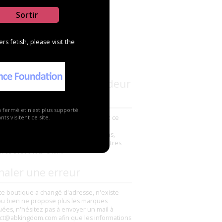
Sortir
s fetish, please visit the
s connaissez ce revendeur
a fermé et n'est plus supporté.
avez déjà commandé un produit chez ce
ts visitent ce site.
deur ? N'hésitez pas à ajouter un
ntaire pour partager vos impressions,
s ou mauvaises, elles aideront les autres
es à faire leur choix.
naler une erreur
tte boutique a changé d'adresse, n'existe
ou bien ne propose plus les marques
uées, n'hésitez pas à envoyer un mail à
ct@abkingdom.com afin que les informations