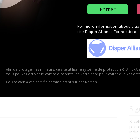
Entrer
eau – 29260 Le Folgoët
For more information about diaper
carte
site Diaper Alliance Foundation:
rsite.eu
w.forsite.eu
Vou
orsite
?
Afin de protéger les mineurs, ce site utilise le système de protection RTA. ICRA 
Vous 
Vous pouvez activer le contrôle parental de votre coté pour éviter que vos enfan
reven
Ce site web a été certifié comme étant sûr par Norton.
comme
bonne
membr
Sig
Si ce
plus 
indiq
conta