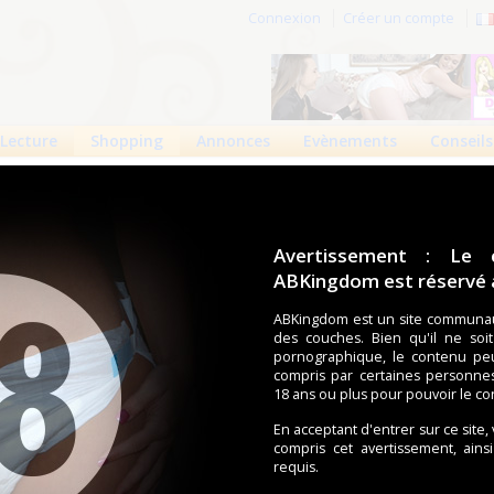
Connexion
Créer un compte
Lecture
Shopping
Annonces
Evènements
Conseils
 produits
Boutiques
Avertissement : Le 
ABKingdom est réservé a
58 revendeurs
ABKingdom est un site communau
des couches. Bien qu'il ne soi
pornographique, le contenu pe
Catégories
compris par certaines personne
18 ans ou plus pour pouvoir le co
Marque
En acceptant d'entrer sur ce site,
Boutique en ligne
compris cet avertissement, ains
Boutique dédiée aux
requis.
ABDL