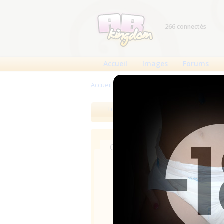
266 connectés
Accueil
Images
Forums
Accueil
>
Produits
>
Boutiques
Tous les produits
Meilleurs
Chercher dans les revendeurs
Nom
Pays
Ville/Adresse