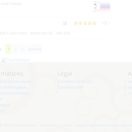
Grand-Champ
2
2830 Clarke Place - Richmond, BC - V6V 2H5
1
2
3
Suivant
s :
rmations
Légal
A
de la communauté
Conditions and CGV
Q
os d'ABKingdom
Confidentialité
Be
ments Premium
Si
té
ement
res
© 1999-2025 ABKingdom. Tous droits réservés. -
Support paiement carte bancaire P