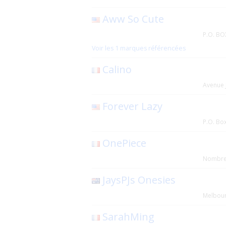
Aww So Cute
P.O. BO
Voir les 1 marques référencées
Calino
Avenue 
Forever Lazy
P.O. Bo
OnePiece
Nombreu
JaysPJs Onesies
Melbou
SarahMing