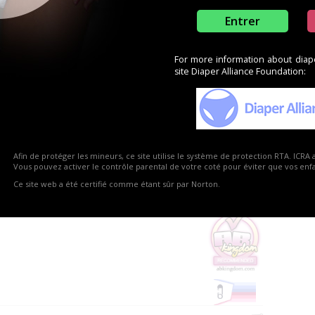
Entrer
plus populaires
For more information about diaper
site Diaper Alliance Foundation:
Ajo
1
2
3
Suivant
s :
Vous 
1
page 
coord
 Street. London, EC1V 9BD
juger
Afin de protéger les mineurs, ce site utilise le système de protection RTA. ICRA 
Vous pouvez activer le contrôle parental de votre coté pour éviter que vos enfan
8
Ce site web a été certifié comme étant sûr par Norton.
raat 1