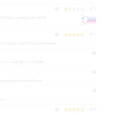
7
X 401761 - Las Vegas, NV. 89140
6
J. Le Poulain - 84110 Vaison-la-Romaine
x 3179 - Wallingford, CT 06494
x points de vente en France.
rne
8