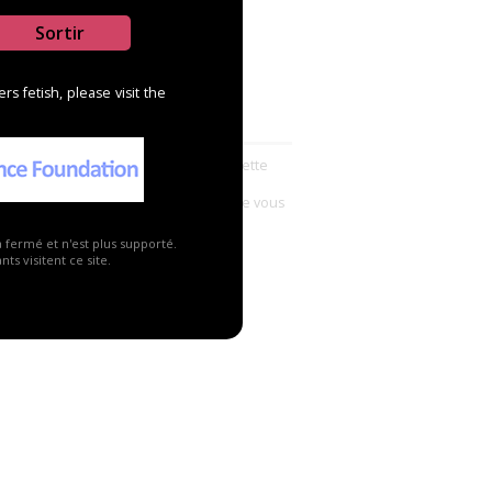
Sortir
s fetish, please visit the
uter un revendeur ?
souhaitez ajouter un revendeur sur cette
? Envoyez un message avec ses
onnées et toutes les informations que vous
ez utiles à : contact@abkingdom.com
a fermé et n'est plus supporté.
ts visitent ce site.