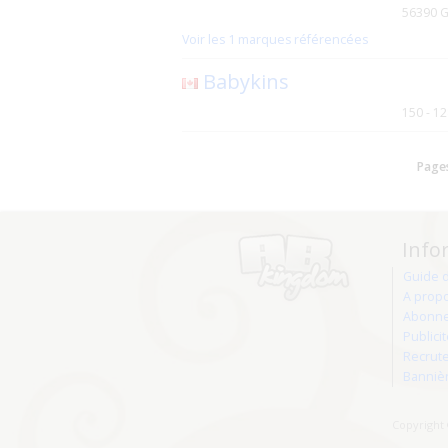
56390 
Voir les 1 marques référencées
Babykins
150 - 1
Page
Info
Guide 
A prop
Abonne
Publici
Recrut
Banniè
Copyright 