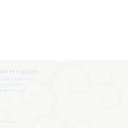
ide et support
uestions fréquentes
soin d'aide ?
gnaler un abus
aysite-cash