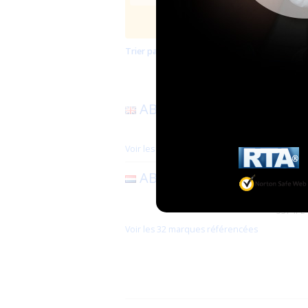
Trier par mise à jour
Trier par nom
Les 
Page
ABDL MarketPlace
130 Old
Voir les 5 marques référencées
ABDL Factory
Bernest
5374PE
Voir les 32 marques référencées