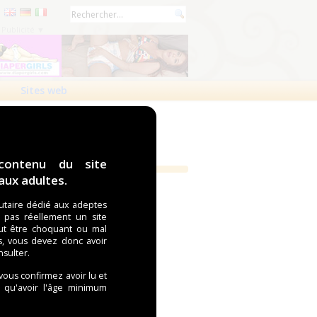
Publicité ▼
Sites web
contenu du site
ux adultes.
Publicité ▼
taire dédié aux adeptes
t pas réellement un site
ut être choquant ou mal
s, vous devez donc avoir
nsulter.
 vous confirmez avoir lu et
i qu'avoir l'âge minimum