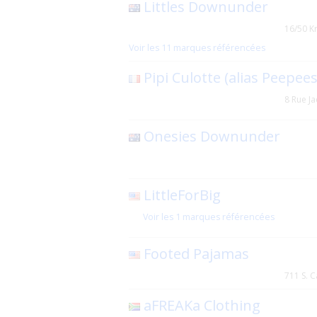
Littles Downunder
16/50 K
Voir les 11 marques référencées
Pipi Culotte (alias Peepees
8 Rue J
Onesies Downunder
LittleForBig
Voir les 1 marques référencées
Footed Pajamas
711 S. C
aFREAKa Clothing