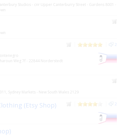
anterbury Studios - cnr Upper Canterburry Street - Gardens 8001 -
own
own
2
ontenegro
haroun Weg 7f - 22844 Norderstedt
311, Sydney Markets - New South Wales 2129
othing (Etsy Shop)
2
hop)