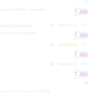
remzow Rd, Brendale - Queensland
tore) (Sininen)
3
acquard, 54500 Vandoeuvre
2
2
arson St. Ste. 4 - Carson City, NV 89701