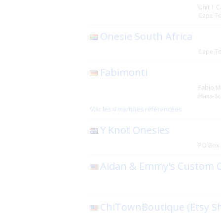
Unit 1 C
Cape T
Onesie South Africa
Cape T
Fabimonti
Fabio M
Hans-Sc
Voir les 4 marques référencées
Y Knot Onesies
PO Box 
Aidan & Emmy's Custom Cl
ChiTownBoutique (Etsy S