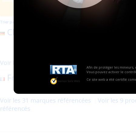
Trier par mise à jour
Trier par nom
Les plus populaires
Cloudrys
Cloudrys Schneiderbang
Schwabenstr 20
Voir les 7 marques référencées
Afin de protéger les mineurs, 
Vous pouvez activer le contrôl
France ABDL
Ce site web a été certifié co
1 Guiquelleau – 29260 Le
Voir les 31 marques référencées
Voir les 9 pro
référencés