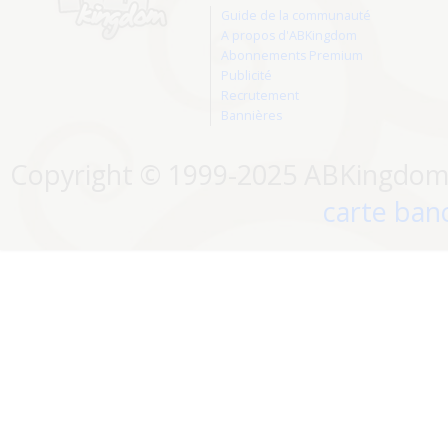
Guide de la communauté
A propos d'ABKingdom
Abonnements Premium
Publicité
Recrutement
Bannières
Copyright © 1999-2025 ABKingdom. 
carte banc