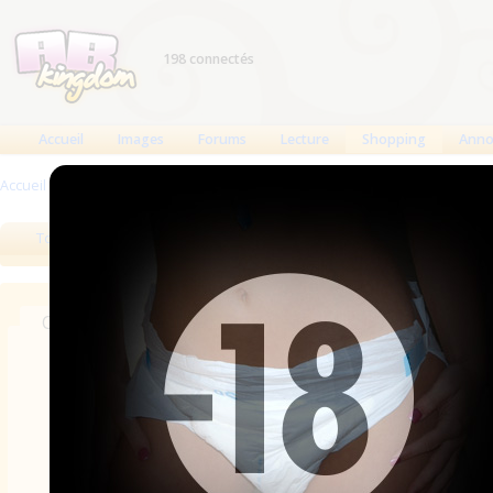
198 connectés
Accueil
Images
Forums
Lecture
Shopping
Anno
Accueil
>
Produits
>
Boutiques
Tous les produits
Meilleurs produits
Bout
Chercher dans les revendeurs
Nom
Catégories
Pays
Marque
Ville/Adresse
A