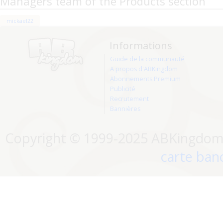
Managers team of the Products section
mickael22
Informations
Guide de la communauté
A propos d'ABKingdom
Abonnements Premium
Publicité
Recrutement
Bannières
Copyright © 1999-2025 ABKingdom. 
carte banc