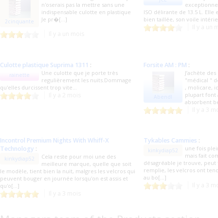
n'oserais pas la mettre sans une
exceptionnel
indispensable culotte en plastique
ISO délirante de 13.5 L. Elle 
Je pr�[...]
bien taillée, son voile intérie
2cinquante
Il y a un 
Il y a un mois
Culotte plastique Suprima 1311
:
Forsite AM : PM
:
Une culotte que je porte très
J’achète des
rainette
regulièrement les nuits.Dommage
"médical " d
qu'elles durcissent trop vite...
, molicare, i
Il y a 2 mois
plupart font
Abendl
absorbent be
Il y a 3 m
Incontrol Premium Nights With Whiff-X
Tykables Cammies
:
Technology
:
une fois plei
kinkydiap52
mais fait c
Cela reste pour moi une des
kinkydiap52
désagréable je trouve, peut f
meilleure marque, quelle que soit
remplie, les velcros ont te
le modèle, tient bien la nuit, malgres les velcros qui
au bo[...]
peuvent bouger en journée lorsqu'on est assis et
Il y a 3 m
qu'o[...]
Il y a 3 mois