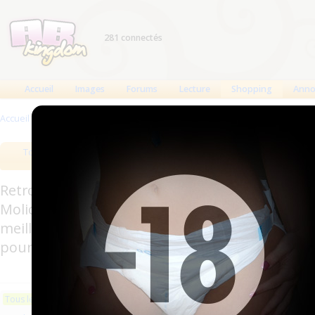
281 connectés
Accueil
Images
Forums
Lecture
Shopping
Anno
Accueil
>
Produits
>
Boutiques
>
MedicAlliance
>
Produits référencés
Tous les produits
Meilleurs produits
Bout
Retrouverez sur cette page les meilleures couc
Molicare, Comficare, Confiance, Depend, Attends
meilleurs produits aussi bien pour les fétichis
pour l'incontinence.
Les plus récents
Trier par nom
Les 
Tous les produits