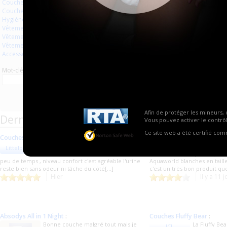
Couches à usage unique
Aucun produit trouvé.
Couches lavables
Hygiène usage unique
Vêtements
Vêtements en plastique
Vêtements en latex
Accessoires
Mot-clé
Afin de protéger les mineurs, 
Derniers commentaires de produits
Vous pouvez activer le contrôl
Ce site web a été certifié co
Couches blanches
:
Couches blanches
:
J'ai adoré remplir cet couche et
Un très bon
Littelboy91
fafa09
avoir pu m'uriner dessus 3 fois en
qualité/prix !
peu de temps , niveau confort c'est agréable l'urine
Aquaworld blanches en taille
reste bien sans odeur ni tâche du côté[...]
c'est un très bon produit q
Hier
Il y a 11 
Absodys All in 1 Night
:
Couches Fluffy Bear
:
Bonne couche malgré tout mais je
La Fluffy Be
JCL