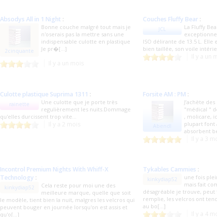
Absodys All in 1 Night
:
Couches Fluffy Bear
:
Bonne couche malgré tout mais je
La Fluffy Be
JCL
n'oserais pas la mettre sans une
exceptionnel
indispensable culotte en plastique
ISO délirante de 13.5 L. Elle 
Je pr�[...]
bien taillée, son voile intérie
2cinquante
Il y a un 
Il y a un mois
Culotte plastique Suprima 1311
:
Forsite AM : PM
:
Une culotte que je porte très
J’achète des
rainette
regulièrement les nuits.Dommage
"médical " d
qu'elles durcissent trop vite...
, molicare, i
Il y a 2 mois
plupart font
Abendl
absorbent be
Il y a 3 m
Incontrol Premium Nights With Whiff-X
Tykables Cammies
:
Technology
:
une fois plei
kinkydiap52
mais fait c
Cela reste pour moi une des
kinkydiap52
désagréable je trouve, peut f
meilleure marque, quelle que soit
remplie, les velcros ont te
le modèle, tient bien la nuit, malgres les velcros qui
au bo[...]
peuvent bouger en journée lorsqu'on est assis et
Il y a 4 m
qu'o[...]