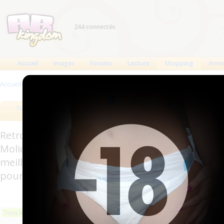
244 connectés
Accueil
Images
Forums
Lecture
Shopping
Anno
Accueil
>
Produits
Tous les produits
Meilleurs produits
Bout
Retrouverez sur cette page les meilleures couc
Molicare, Comficare, Confiance, Depend, Attends
meilleurs produits aussi bien pour les fétichis
pour l'incontinence.
Les plus récents
Trier par nom
Les 
Tous les produits