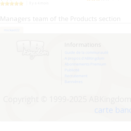
Il y a 4 mois
Managers team of the Products section
mickael22
Informations
Guide de la communauté
A propos d'ABKingdom
Abonnements Premium
Publicité
Recrutement
Bannières
Copyright © 1999-2025 ABKingdom. 
carte banc